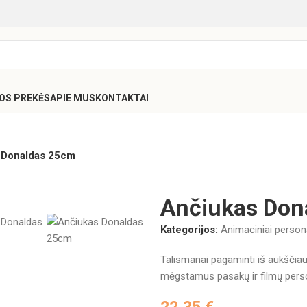
SOS PREKĖS
APIE MUS
KONTAKTAI
 Donaldas 25cm
Ančiukas Don
Kategorijos:
Animaciniai person
Talismanai pagaminti iš aukščiaus
mėgstamus pasakų ir filmų pers