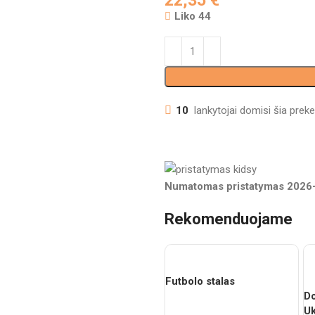
22,35
€
Liko 44
10
lankytojai domisi šia preke
Numatomas pristatymas
2026
Rekomenduojame
Futbolo stalas
Do
Uk