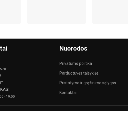
tai
Nuorodos
Privatumo politika
 578
Parduotuvės taisyklės
S:
Pristatymo ir grąžinimo sąlygos
LT
KAS:
Kontaktai
:00 - 19:00