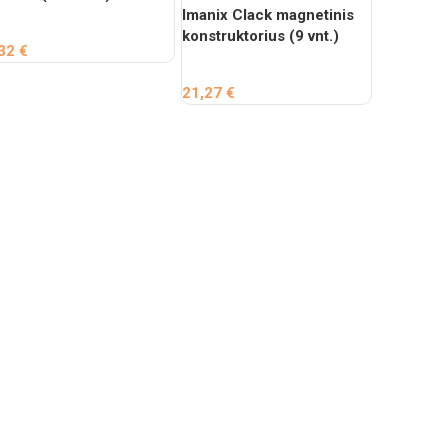
Imanix Clack magnetinis
FIREMAN 
konstruktorius (9 vnt.)
– vanden
,32
€
21,27
€
15,29
€