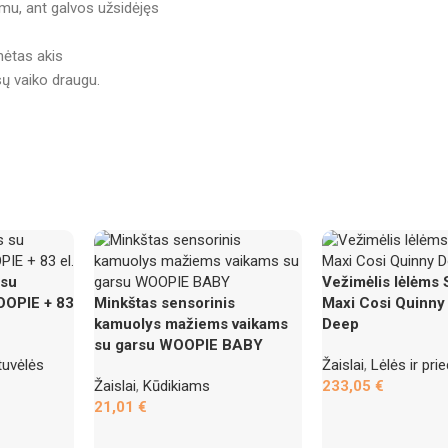
umu, ant galvos užsidėjęs
nėtas akis
sų vaiko draugu.
 su
Vežimėlis lėlėm
OOPIE + 83
Minkštas sensorinis
Maxi Cosi Quinny 
kamuolys mažiems vaikams
Deep
su garsu WOOPIE BABY
tuvėlės
Žaislai
,
Lėlės ir prie
Žaislai
,
Kūdikiams
233,05
€
21,01
€