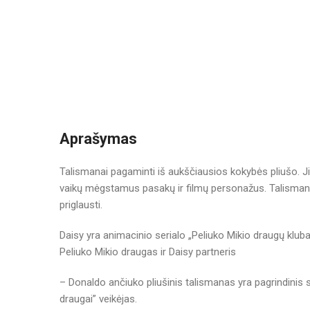
Aprašymas
Talismanai pagaminti iš aukščiausios kokybės pliušo. Jie
vaikų mėgstamus pasakų ir filmų personažus. Talismanai 
priglausti.
Daisy yra animacinio serialo „Peliuko Mikio draugų klu
Peliuko Mikio draugas ir Daisy partneris
– Donaldo ančiuko pliušinis talismanas yra pagrindinis 
draugai” veikėjas.