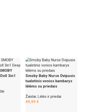
s SMOBY
Doll 3in1
Smoby Baby Nurse Dvipusis
tualetinis vonios kambarys
lėlėms su priedais
dai
Žaislai
,
Lėlės ir priedai
49,99
€