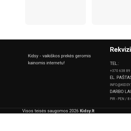
Rekvizi
Kidsy - vaikiškos prekės geromis
kainomis internetu!
TEL.:
+370 638 89
EL. PAŠTA
INFO@KIDSY.
DARBO LAI
PIR - PEN / 8
Visos teisės saugomos
2026
Kidsy.lt