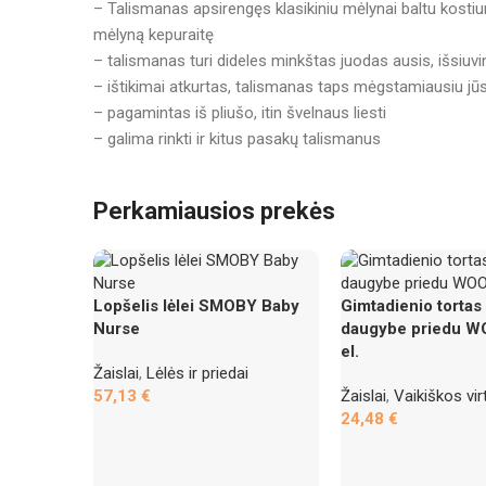
– Talismanas apsirengęs klasikiniu mėlynai baltu kosti
mėlyną kepuraitę
– talismanas turi dideles minkštas juodas ausis, išsiuvi
– ištikimai atkurtas, talismanas taps mėgstamiausiu jū
– pagamintas iš pliušo, itin švelnaus liesti
– galima rinkti ir kitus pasakų talismanus
Perkamiausios prekės
Lopšelis lėlei SMOBY Baby
Gimtadienio tortas
Nurse
daugybe priedu W
el.
Žaislai
,
Lėlės ir priedai
57,13
€
Žaislai
,
Vaikiškos vir
24,48
€