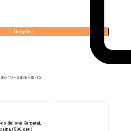
Į krepšelį
-08-10
-
2026-08-12
do dėlionė Karpatai,
raina (500 det.)