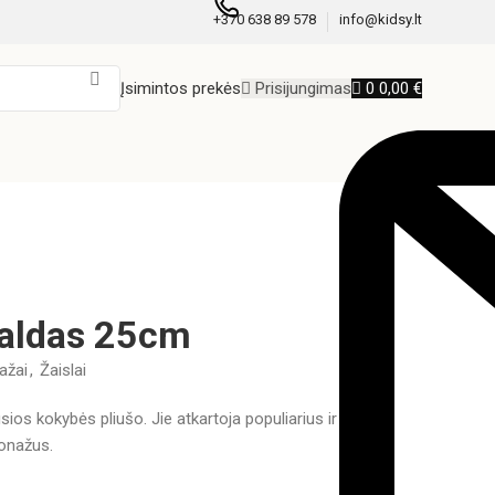
+370 638 89 578
info@kidsy.lt
Įsimintos prekės
Prisijungimas
0
0,00
€
aldas 25cm
ažai
,
Žaislai
ios kokybės pliušo. Jie atkartoja populiarius ir vaikų
onažus.