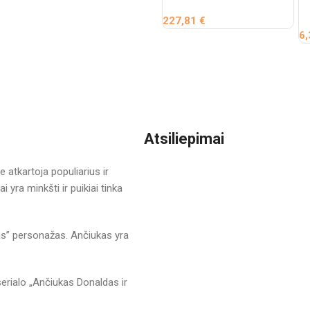
227,81
€
6
Atsiliepimai
 atkartoja populiarius ir
yra minkšti ir puikiai tinka
bas” personažas. Ančiukas yra
serialo „Ančiukas Donaldas ir