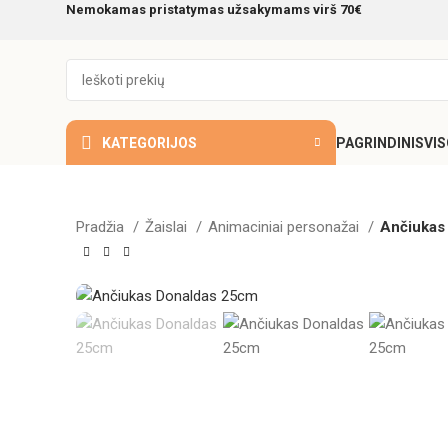
Nemokamas pristatymas užsakymams virš 70€
KATEGORIJOS
PAGRINDINIS
VI
Pradžia
Žaislai
Animaciniai personažai
Ančiukas