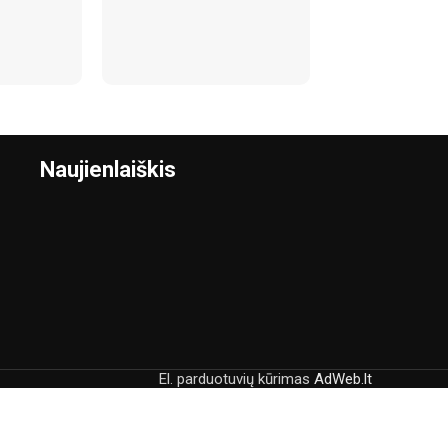
3in1 dulkių siur
su siurbimo fun
Žaislai
,
Dirbtuvės i
41,60
€
Naujienlaiškis
El. parduotuvių kūrimas
AdWeb.lt