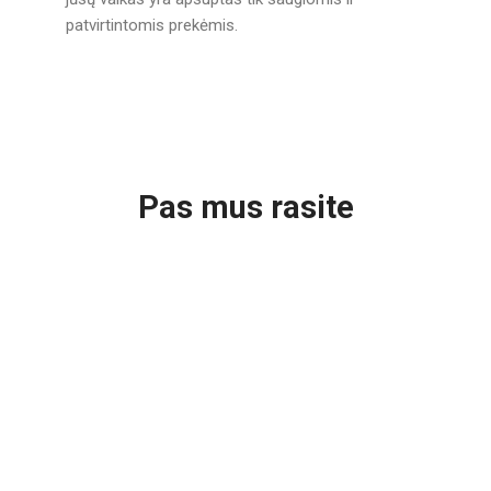
patvirtintomis prekėmis.
Pas mus rasite
VAIKŠTYNĖS/STŪMIKLIAI VAIKAMS
VAIKIŠKOS
1 prekė
VIRTUVĖLĖS
VAIKO
KAMBARYS
VAIKIŠKOS
9 prekės
PALAPINĖS
13 prekių
VAIDMENŲ
2 prekės
ŽAIDIMAI
PARDUOTUVĖS