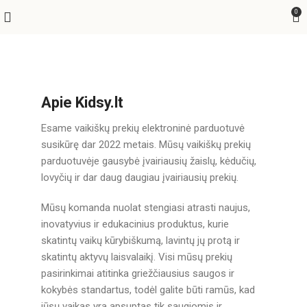
0
Apie Kidsy.lt​
Esame vaikiškų prekių elektroninė parduotuvė
susikūrę dar 2022 metais. Mūsų vaikiškų prekių
parduotuvėje gausybė įvairiausių žaislų, kėdučių,
lovyčių ir dar daug daugiau įvairiausių prekių.
Mūsų komanda nuolat stengiasi atrasti naujus,
inovatyvius ir edukacinius produktus, kurie
skatintų vaikų kūrybiškumą, lavintų jų protą ir
skatintų aktyvų laisvalaikį. Visi mūsų prekių
pasirinkimai atitinka griežčiausius saugos ir
kokybės standartus, todėl galite būti ramūs, kad
jūsų vaikas yra apsuptas tik saugiomis ir