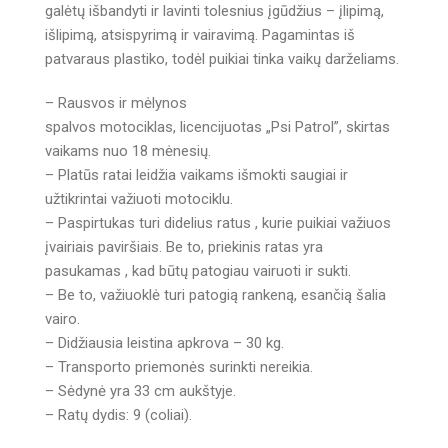
galėtų išbandyti ir lavinti tolesnius įgūdžius – įlipimą,
išlipimą, atsispyrimą ir vairavimą. Pagamintas iš
patvaraus plastiko, todėl puikiai tinka vaikų darželiams.
– Rausvos ir mėlynos
spalvos motociklas, licencijuotas „Psi Patrol”, skirtas
vaikams nuo 18 mėnesių.
– Platūs ratai leidžia vaikams išmokti saugiai ir
užtikrintai važiuoti motociklu.
– Paspirtukas turi didelius ratus , kurie puikiai važiuos
įvairiais paviršiais. Be to, priekinis ratas yra
pasukamas , kad būtų patogiau vairuoti ir sukti.
– Be to, važiuoklė turi patogią rankeną, esančią šalia
vairo.
– Didžiausia leistina apkrova – 30 kg.
– Transporto priemonės surinkti nereikia.
– Sėdynė yra 33 cm aukštyje.
– Ratų dydis: 9 (coliai).