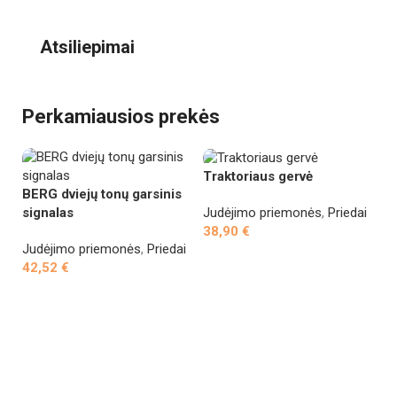
Atsiliepimai
Perkamiausios prekės
Traktoriaus gervė
BERG dviejų tonų garsinis
Judėjimo priemonės
,
Priedai
signalas
38,90
€
Judėjimo priemonės
,
Priedai
Į krepšelį
42,52
€
Tr
Į krepšelį
g
pa
Ju
3