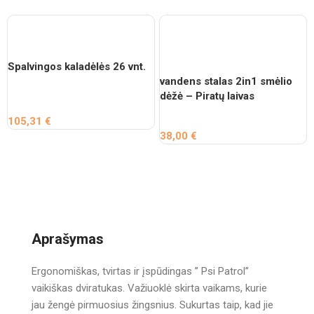
Spalvingos kaladėlės 26 vnt.
vandens stalas 2in1 smėlio
dėžė – Piratų laivas
105,31
€
38,00
€
Aprašymas
Ergonomiškas, tvirtas ir įspūdingas ” Psi Patrol”
vaikiškas dviratukas. Važiuoklė skirta vaikams, kurie
jau žengė pirmuosius žingsnius. Sukurtas taip, kad jie