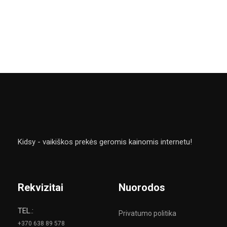
Kidsy - vaikiškos prekės geromis kainomis internetu!
Rekvizitai
Nuorodos
TEL.:
Privatumo politika
+370 638 89 578