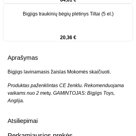
Bigjigs traukinių bėgių plėtinys Tiltai (5 el.)
20,36
€
Aprašymas
Bigjigs lavinamasis žaislas Mokomės skaičiuoti.
Produktas paženklintas CE ženklu.
Rekomenduojama
vaikams nuo 2 metų.
GAMINTOJAS:
Bigjigs Toys
,
Anglija.
Atsiliepimai
Perkamiausios prekės