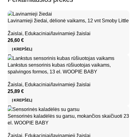
Lavinamieji žiedai, dėlionė vaikams, 12 vnt Smoby Little
Žaislai
,
Edukaciniai/lavinamieji žaislai
26,60
€
Į KREPŠELĮ
Lankstus sensorinis kubas rūšiuotojas vaikams,
spalvingos formos, 13 el. WOOPIE BABY
Žaislai
,
Edukaciniai/lavinamieji žaislai
25,89
€
Į KREPŠELĮ
Sensorinės kaladėlės su garsu, mokančios skaičiuoti 23
el. WOOPIE BABY
Žaislai
,
Edukaciniai/lavinamieji žaislai