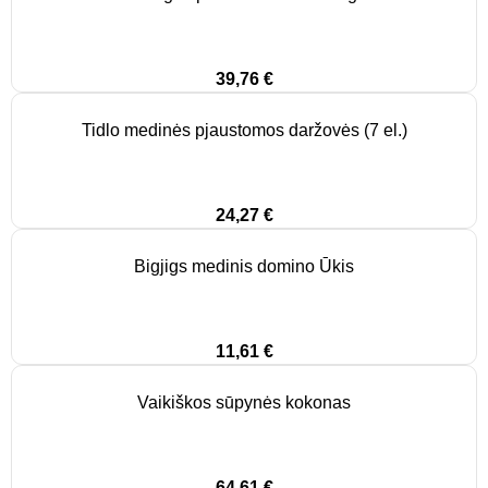
39,76
€
Tidlo medinės pjaustomos daržovės (7 el.)
24,27
€
Bigjigs medinis domino Ūkis
11,61
€
Vaikiškos sūpynės kokonas
64,61
€