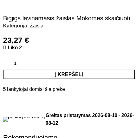
Bigjigs lavinamasis žaislas Mokomės skaičiuoti
Kategorija:
Žaislai
23,27
€
Liko 2
Į KREPŠELĮ
5
lankytojai domisi šia preke
Greitas pristatymas
2026-08-10
-
2026-
08-12
Rekomenduojame