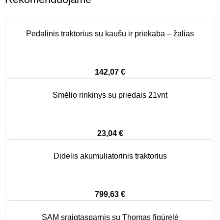
Pedalinis traktorius su kaušu ir priekaba – žalias
142,07
€
Smėlio rinkinys su priedais 21vnt
23,04
€
Didelis akumuliatorinis traktorius
799,63
€
SAM sraigtasparnis su Thomas figūrėlė