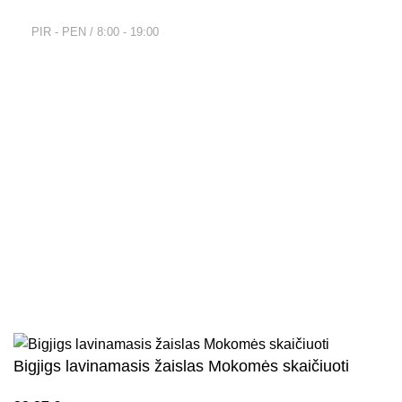
DARBO LAIKAS:
PIR - PEN / 8:00 - 19:00
Nuorodos
Privatumo politika
Parduotuvės taisyklės
Pristatymo ir grąžinimo sąlygos
Kontaktai
Naujienlaiškis
Visos teisės saugomos
2026
Kidsy.lt
El. parduotuvių kūrimas
AdWeb.lt
Bigjigs lavinamasis žaislas Mokomės skaičiuoti