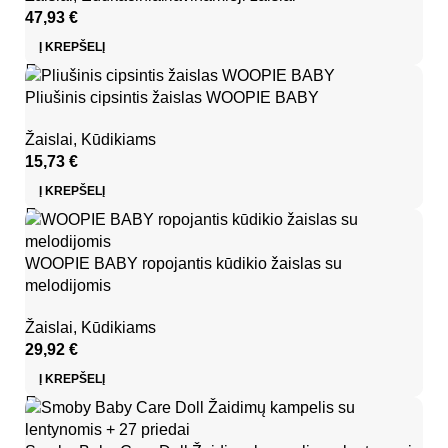
47,93
€
Į KREPŠELĮ
Pliušinis cipsintis žaislas WOOPIE BABY
Žaislai
,
Kūdikiams
15,73
€
Į KREPŠELĮ
WOOPIE BABY ropojantis kūdikio žaislas su
melodijomis
Žaislai
,
Kūdikiams
29,92
€
Į KREPŠELĮ