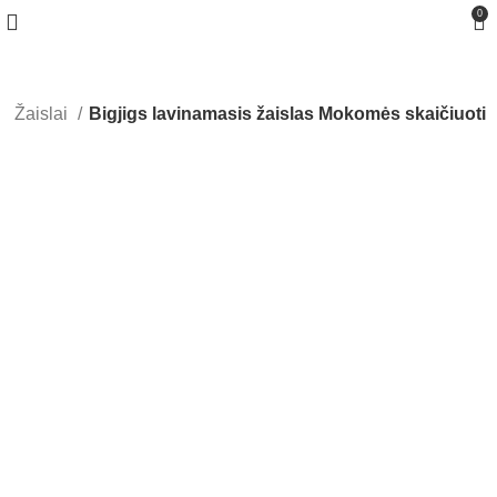
0
Žaislai
Bigjigs lavinamasis žaislas Mokomės skaičiuoti
Greitas pristatymas