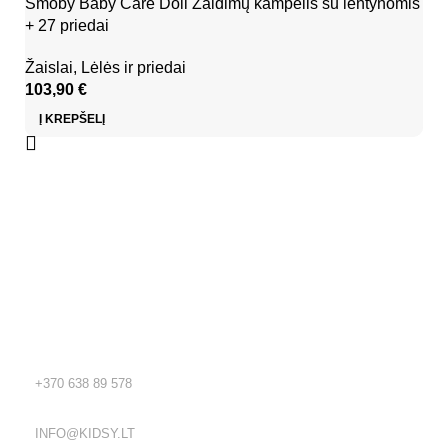
Smoby Baby Care Doll Žaidimų kampelis su lentynomis
+ 27 priedai
Žaislai
,
Lėlės ir priedai
103,90
€
Į KREPŠELĮ
Kidsy - vaikiškos prekės geromis kainomis internetu!
Rekvizitai
TEL.:
+370 638 89 578
EL. PAŠTAS:
INFO@KIDSY.LT