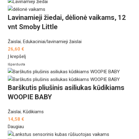
Lavinamieji žiedai, dėlionė vaikams, 12
vnt Smoby Little
Žaislai
,
Edukaciniai/lavinamieji žaislai
26,60
€
Į krepšelį
Išparduota
Barškutis pliušinis asiliukas kūdikiams
WOOPIE BABY
Žaislai
,
Kūdikiams
14,58
€
Daugiau