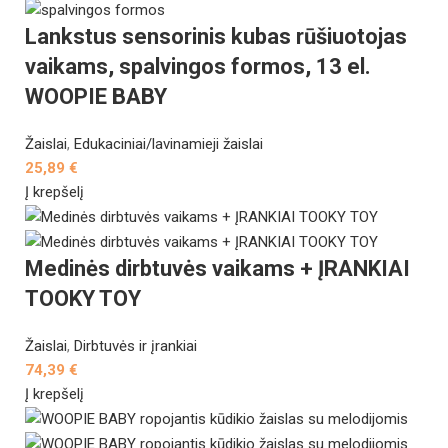
Lankstus sensorinis kubas rūšiuotojas
vaikams, spalvingos formos, 13 el.
WOOPIE BABY
Žaislai
,
Edukaciniai/lavinamieji žaislai
25,89
€
Į krepšelį
Medinės dirbtuvės vaikams + ĮRANKIAI
TOOKY TOY
Žaislai
,
Dirbtuvės ir įrankiai
74,39
€
Į krepšelį