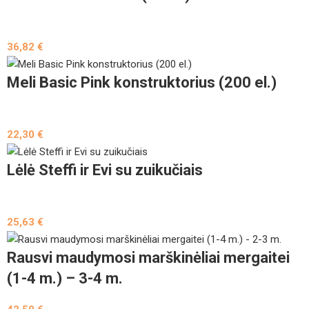
36,82
€
Meli Basic Pink konstruktorius (200 el.)
22,30
€
Lėlė Steffi ir Evi su zuikučiais
25,63
€
Rausvi maudymosi marškinėliai mergaitei
(1-4 m.) – 3-4 m.