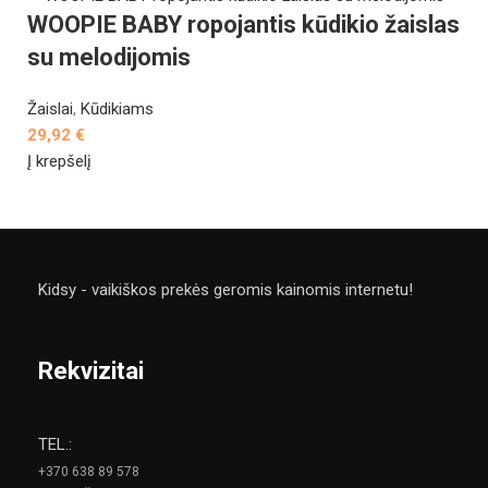
WOOPIE BABY ropojantis kūdikio žaislas
su melodijomis
Žaislai
,
Kūdikiams
29,92
€
Į krepšelį
Kidsy - vaikiškos prekės geromis kainomis internetu!
Rekvizitai
TEL.:
+370 638 89 578