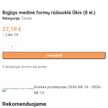
Bigjigs medinė formų rūšiuoklė Ūkis (8 el.)
Kategorija:
Žaislai
27,19
€
Liko 16
Į krepšelį
9
lankytojai domisi šia preke
Greitas pristatymas
2026-08-10
-
2026-
08-12
Rekomenduojame