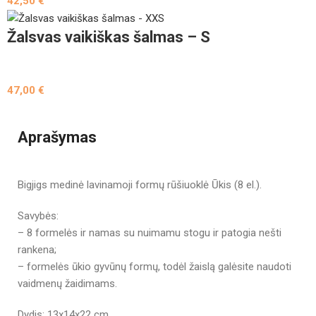
42,50
€
Žalsvas vaikiškas šalmas – S
47,00
€
Aprašymas
Bigjigs medinė lavinamoji formų rūšiuoklė Ūkis (8 el.).
Savybės:
– 8 formelės ir namas su nuimamu stogu ir patogia nešti
rankena;
– formelės ūkio gyvūnų formų, todėl žaislą galėsite naudoti
vaidmenų žaidimams.
Dydis: 13x14x22 cm.