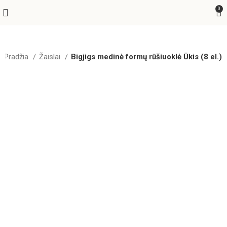
0
Pradžia
Žaislai
Bigjigs medinė formų rūšiuoklė Ūkis (8 el.)
Greitas pristatymas