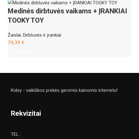
Medinės dirbtuvės vaikams + ĮRANKIAI
TOOKY TOY
Žaislai
,
Dirbtuvės ir įrankiai
74,39
€
Į krepšelį
Kidsy - vaikiškos prekės geromis kainomis internetu!
Rekvizitai
TEL.: