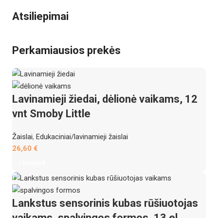
Atsiliepimai
Perkamiausios prekės
Lavinamieji žiedai, dėlionė vaikams, 12
vnt Smoby Little
Žaislai
,
Edukaciniai/lavinamieji žaislai
26,60
€
Į krepšelį
Lankstus sensorinis kubas rūšiuotojas
vaikams, spalvingos formos, 13 el.