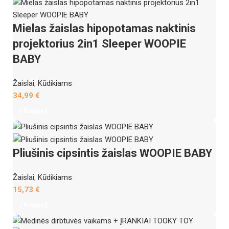
Mielas žaislas hipopotamas naktinis
projektorius 2in1 Sleeper WOOPIE
BABY
Žaislai
,
Kūdikiams
34,99
€
Į krepšelį
Pliušinis cipsintis žaislas WOOPIE BABY
Žaislai
,
Kūdikiams
15,73
€
Į krepšelį