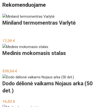
Rekomenduojame
Miniland termomentras Varlytė
17,39
€
Medinis mokomasis stalas
539,54
€
Dodo dėlionė vaikams Nojaus arka (50
det.)
16,02
€