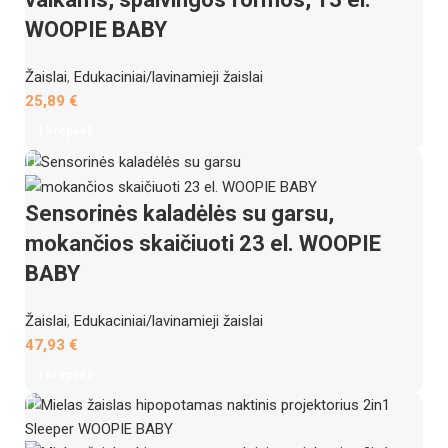
WOOPIE BABY
Žaislai
,
Edukaciniai/lavinamieji žaislai
25,89
€
Į krepšelį
Sensorinės kaladėlės su garsu,
mokančios skaičiuoti 23 el. WOOPIE
BABY
Žaislai
,
Edukaciniai/lavinamieji žaislai
47,93
€
Į krepšelį