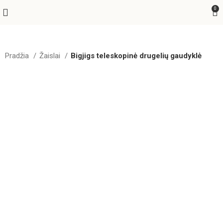
0
Pradžia
Žaislai
Bigjigs teleskopinė drugelių gaudyklė
Greitas pristatymas