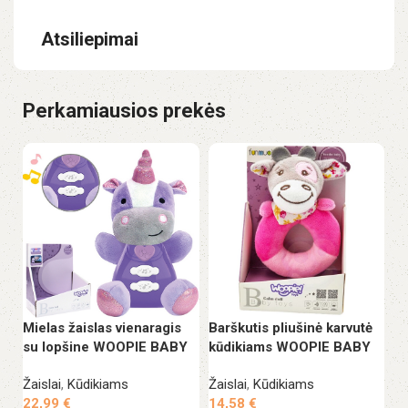
Atsiliepimai
Perkamiausios prekės
Mielas žaislas vienaragis
Barškutis pliušinė karvutė
La
su lopšine WOOPIE BABY
kūdikiams WOOPIE BABY
ku
sp
Žaislai
,
Kūdikiams
Žaislai
,
Kūdikiams
v
22,99
€
14,58
€