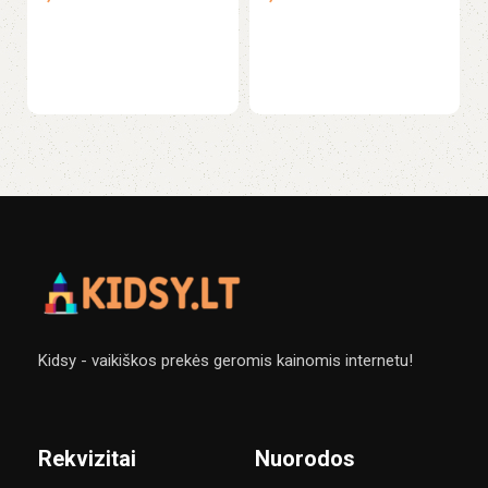
Ža
Į krepšelį
Į krepšelį
Ed
2
Kidsy - vaikiškos prekės geromis kainomis internetu!
Rekvizitai
Nuorodos