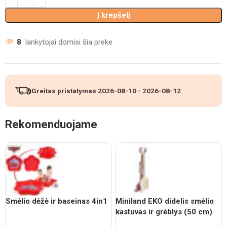
Į krepšelį
8
lankytojai domisi šia preke
Greitas pristatymas
2026-08-10
-
2026-08-12
Rekomenduojame
Smėlio dėžė ir baseinas 4in1
Miniland EKO didelis smėlio
kastuvas ir grėblys (50 cm)