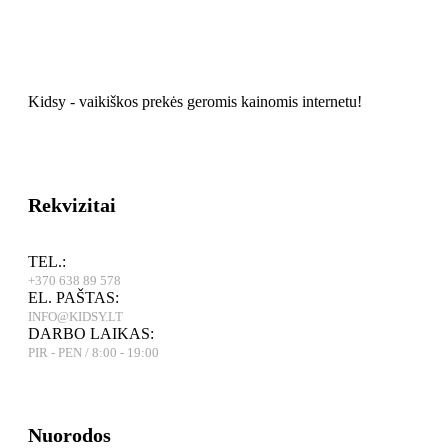
Kidsy - vaikiškos prekės geromis kainomis internetu!
Rekvizitai
TEL.:
+370 638 89 578
EL. PAŠTAS:
INFO@KIDSY.LT
DARBO LAIKAS:
PIR - PEN / 8:00 - 19:00
Nuorodos