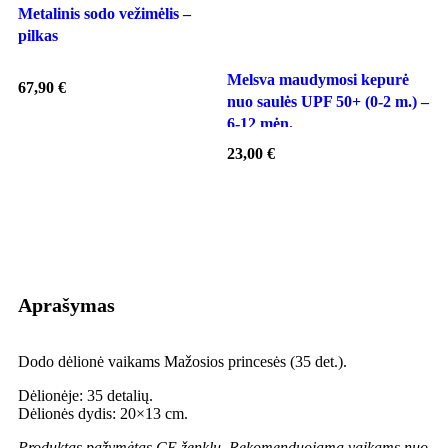
Metalinis sodo vežimėlis –
pilkas
M
a
Melsva maudymosi kepurė
67,90
€
nuo saulės UPF 50+ (0-2 m.) –
2
6-12 mėn.
23,00
€
Aprašymas
Dodo dėlionė vaikams Mažosios princesės (35 det.).
Dėlionėje: 35 detalių.
Dėlionės dydis: 20×13 cm.
Produktas pažymėtas CE ženklu.
Rekomenduojama vaikams nuo