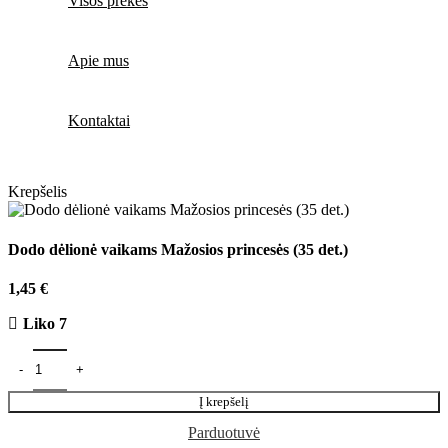
Visos prekės
Apie mus
Kontaktai
Krepšelis
Dodo dėlionė vaikams Mažosios princesės (35 det.)
1,45
€
Liko 7
Į krepšelį
Parduotuvė