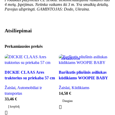
4 metų.
Įspėjimas. Netinka vaikams iki 3 m. Yra smulkių detalių.
Pavojus užspringti. GAMINTOJAS: Dodo, Ukraina.
Atsiliepimai
Perkamiausios prekės
IŠPARDUOTA
DICKIE CLAAS Ares
Barškutis pliušinis asiliukas
L
traktorius su priekaba 57 cm
kūdikiams WOOPIE BABY
r
s
Žaislai
,
Automobiliai ir
Žaislai
,
Kūdikiams
transportas
14,58
€
33,46
€
Ž
Daugiau
ž
Į krepšelį
2