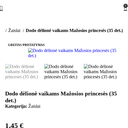
0
ia
Žaislai
Dodo dėlionė vaikams Mažosios princesės (35 det.)
GREITAS PRISTATYMAS
Dodo dėlionė vaikams Mažosios princesės (35
det.)
Kategorija:
Žaislai
1,45
€