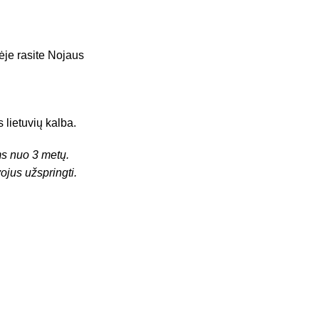
ėje rasite Nojaus
 lietuvių kalba.
 nuo 3 metų.
ojus užspringti.