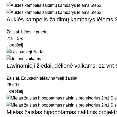
Auklės kampelis žaidimų kambarys lėlėms 
Žaislai
,
Lėlės ir priedai
219,15
€
Į krepšelį
Lavinamieji žiedai, dėlionė vaikams, 12 vnt 
Žaislai
,
Edukaciniai/lavinamieji žaislai
26,60
€
Į krepšelį
Mielas žaislas hipopotamas naktinis proj