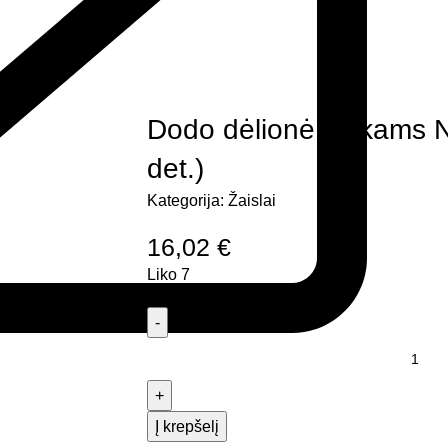
Dodo dėlionė vaikams N
det.)
Kategorija:
Žaislai
16,02
€
Liko 7
Į krepšelį