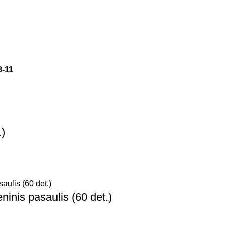
8-11
.)
inis pasaulis (60 det.)