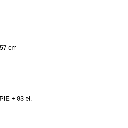
 57 cm
IE + 83 el.