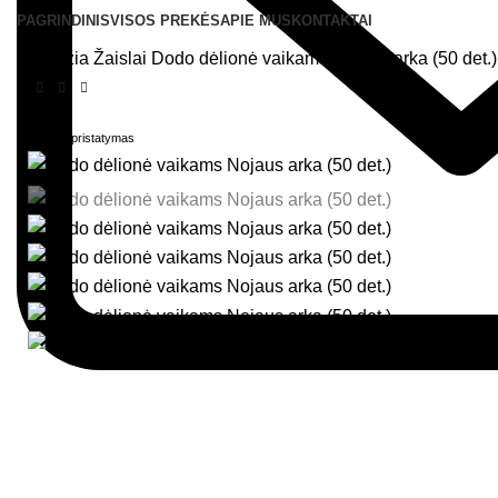
PAGRINDINIS
VISOS PREKĖS
APIE MUS
KONTAKTAI
Pradžia
Žaislai
Dodo dėlionė vaikams Nojaus arka (50 det.)
Greitas pristatymas