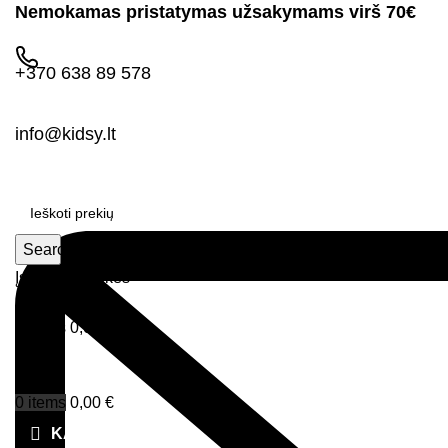
Nemokamas pristatymas užsakymams virš 70€
+370 638 89 578
info@kidsy.lt
Search
Įsimintos prekės
Prisijungimas
0
items
0,00
€
Menu
0
items
0,00
€
KATEGORIJOS