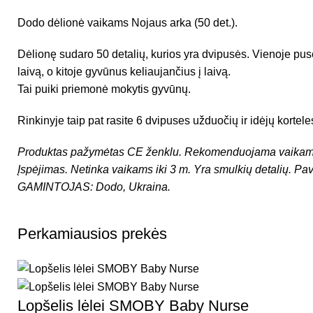
Dodo dėlionė vaikams Nojaus arka (50 det.).
Dėlionę sudaro 50 detalių, kurios yra dvipusės. Vienoje pus
laivą, o kitoje gyvūnus keliaujančius į laivą.
Tai puiki priemonė mokytis gyvūnų.
Rinkinyje taip pat rasite 6 dvipuses užduočių ir idėjų korteles
Produktas pažymėtas CE ženklu.
Rekomenduojama vaikams
Įspėjimas. Netinka vaikams iki 3 m. Yra smulkių detalių. Pav
GAMINTOJAS: Dodo, Ukraina.
Perkamiausios prekės
Lopšelis lėlei SMOBY Baby Nurse