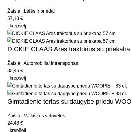
Žaislai
,
Lėlės ir priedai
57,13
€
Į krepšelį
DICKIE CLAAS Ares traktorius su priekaba
Žaislai
,
Automobiliai ir transportas
33,46
€
Į krepšelį
Gimtadienio tortas su daugybe priedu WOOP
Žaislai
,
Vaikiškos virtuvėlės
24,48
€
Į krepšelį