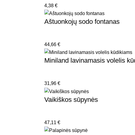
4,38
€
Aštuonkojų sodo fontanas
44,66
€
Miniland lavinamasis volelis k
31,96
€
Vaikiškos sūpynės
47,11
€