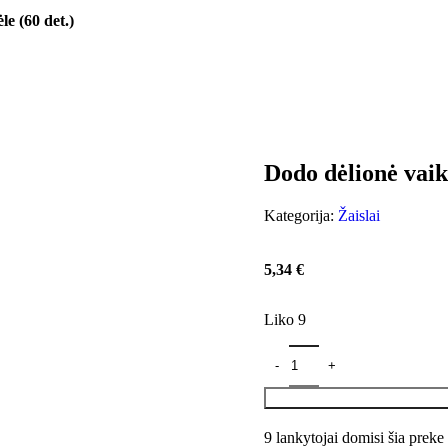
e (60 det.)
Dodo dėlionė vaik
Kategorija:
Žaislai
5,34
€
Liko 9
9
lankytojai domisi šia preke