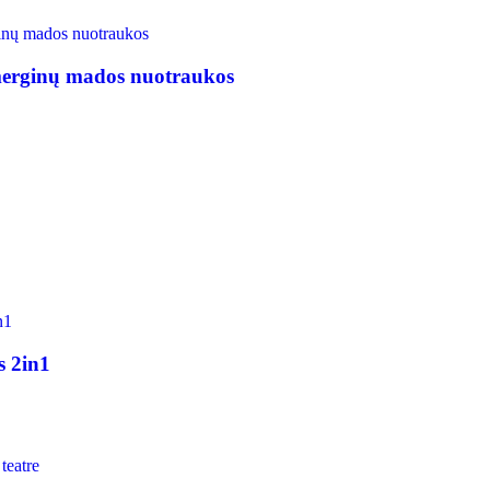
merginų mados nuotraukos
s 2in1