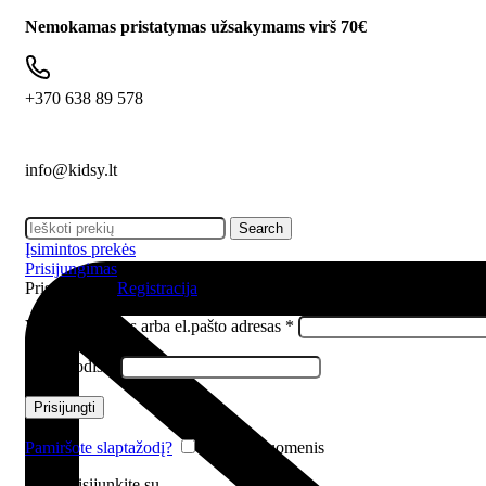
Nemokamas pristatymas užsakymams virš 70€
+370 638 89 578
info@kidsy.lt
Search
Įsimintos prekės
Prisijungimas
Prisijungimas
Registracija
Vartotojo vardas arba el.pašto adresas
*
Slaptažodis
*
Prisijungti
Pamiršote slaptažodį?
Įsiminti duomenis
Arba prisijunkite su