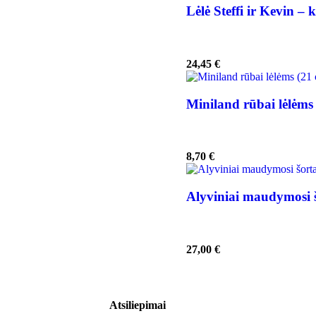
Lėlė Steffi ir Kevin – 
24,45
€
Miniland rūbai lėlėms
8,70
€
Alyviniai maudymosi š
27,00
€
Atsiliepimai