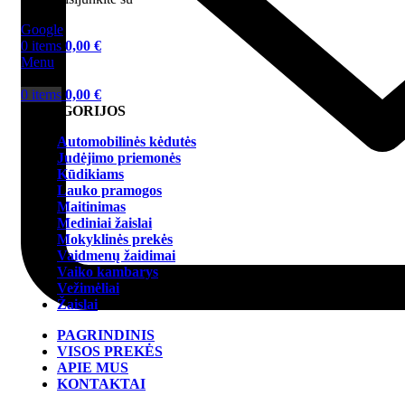
Google
0
items
0,00
€
Menu
0
items
0,00
€
KATEGORIJOS
Automobilinės kėdutės
Judėjimo priemonės
Kūdikiams
Lauko pramogos
Maitinimas
Mediniai žaislai
Mokyklinės prekės
Vaidmenų žaidimai
Vaiko kambarys
Vežimėliai
Žaislai
PAGRINDINIS
VISOS PREKĖS
APIE MUS
KONTAKTAI