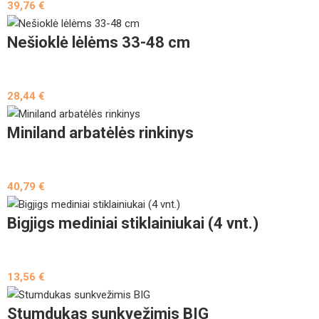
39,76
€
Nešioklė lėlėms 33-48 cm
28,44
€
Miniland arbatėlės rinkinys
40,79
€
Bigjigs mediniai stiklainiukai (4 vnt.)
13,56
€
Stumdukas sunkvežimis BIG