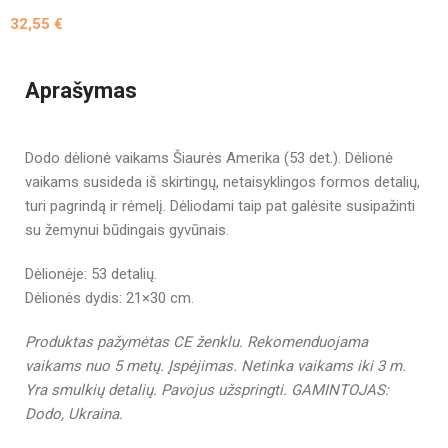
32,55
€
Aprašymas
Dodo dėlionė vaikams Šiaurės Amerika (53 det.). Dėlionė
vaikams susideda iš skirtingų, netaisyklingos formos detalių,
turi pagrindą ir rėmelį. Dėliodami taip pat galėsite susipažinti
su žemynui būdingais gyvūnais.
Dėlionėje: 53 detalių.
Dėlionės dydis: 21×30 cm.
Produktas pažymėtas CE ženklu.
Rekomenduojama
vaikams nuo 5 metų.
Įspėjimas. Netinka vaikams iki 3 m.
Yra smulkių detalių. Pavojus užspringti. GAMINTOJAS:
Dodo, Ukraina.