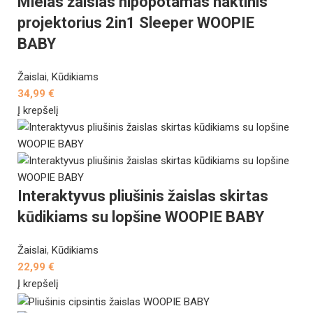
Mielas žaislas hipopotamas naktinis
projektorius 2in1 Sleeper WOOPIE
BABY
Žaislai
,
Kūdikiams
34,99
€
Į krepšelį
Interaktyvus pliušinis žaislas skirtas
kūdikiams su lopšine WOOPIE BABY
Žaislai
,
Kūdikiams
22,99
€
Į krepšelį