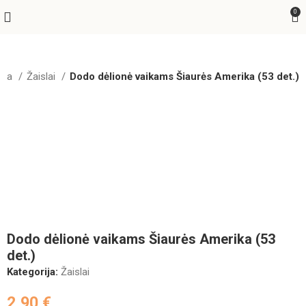
0
žia
Žaislai
Dodo dėlionė vaikams Šiaurės Amerika (53 det.)
Greitas pristatymas
Dodo dėlionė vaikams Šiaurės Amerika (53
det.)
Kategorija:
Žaislai
2,90
€