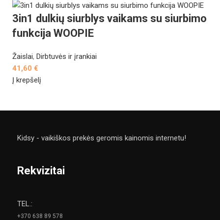
3in1 dulkių siurblys vaikams su siurbimo
funkcija WOOPIE
Žaislai
,
Dirbtuvės ir įrankiai
41,60
€
Į krepšelį
Kidsy - vaikiškos prekės geromis kainomis internetu!
Rekvizitai
TEL.:
+370 638 89 578