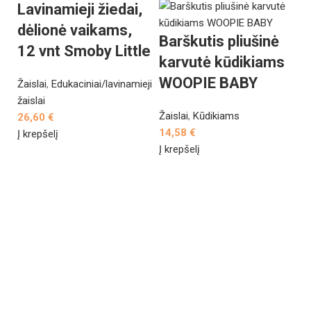
Lavinamieji žiedai,
L
dėlionė vaikams,
Barškutis pliušinė
s
12 vnt Smoby Little
karvutė kūdikiams
r
WOOPIE BABY
Žaislai
,
Edukaciniai/lavinamieji
v
žaislai
s
Žaislai
,
Kūdikiams
26,60
€
1
14,58
€
Į krepšelį
B
Į krepšelį
Ža
ža
2
Į 