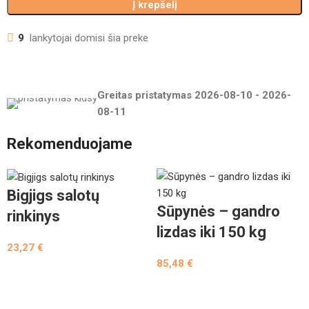
Į krepšelį
9
lankytojai domisi šia preke
Greitas pristatymas
2026-08-10
-
2026-
08-11
Rekomenduojame
Bigjigs salotų
Sūpynės – gandro
rinkinys
lizdas iki 150 kg
23,27
€
85,48
€