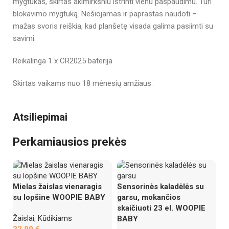
mygtukas, skirtas akimirksniu ištrinti vienu paspaudimu. Turi
blokavimo mygtuką. Nešiojamas ir paprastas naudoti –
mažas svoris reiškia, kad planšetę visada galima pasiimti su
savimi.
Reikalinga 1 x CR2025 baterija
Skirtas vaikams nuo 18 mėnesių amžiaus.
Atsiliepimai
Perkamiausios prekės
Mielas žaislas vienaragis
Sensorinės kaladėlės su
su lopšine WOOPIE BABY
garsu, mokančios
skaičiuoti 23 el. WOOPIE
Žaislai
,
Kūdikiams
BABY