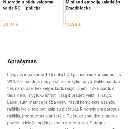
Nuotoliniu būdu valdoma
Miniland emocijų kaladėlės
valtis RC – policija
Emotiblocks
52,74
€
18,36
€
Aprašymas
Lengvas ir patvarus 10,5 colių LCD planšetinis kompiuteris iš
WOOPIE, naudojamas piešti ar mokytis rašyti. Galite naudoti
tiek namuose, tiek kelyje, kurti, rašyti, piešti ir skaičiuoti, o
tada vienu mygtuku ištrinti įrašą ir pradėti veikti iš naujo.
Labai jautri matrica leidžia vaikui rašyti komplekte esančiu
rašikliu lygiai taip pat, kaip su pieštuku. Rinkinyje yra patogus
rašiklis, įmontuotas planšetėje. Pieštuko spaudimui jautrus
paviršius leidžia brėžti įvairaus storio linijas. Patogus