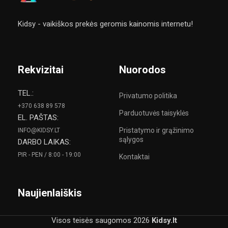
Kidsy - vaikiškos prekės geromis kainomis internetu!
Rekvizitai
Nuorodos
TEL.:
Privatumo politika
+370 638 89 578
Parduotuvės taisyklės
EL. PAŠTAS:
Pristatymo ir grąžinimo
INFO@KIDSY.LT
sąlygos
DARBO LAIKAS:
PIR - PEN / 8:00 - 19:00
Kontaktai
Naujienlaiškis
Visos teisės saugomos
2026
Kidsy.lt