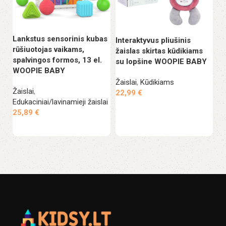
Lankstus sensorinis kubas
Interaktyvus pliušinis
Pl
rūšiuotojas vaikams,
žaislas skirtas kūdikiams
W
spalvingos formos, 13 el.
su lopšine WOOPIE BABY
WOOPIE BABY
Ža
Žaislai
,
Kūdikiams
1
Žaislai
,
22,99
€
Edukaciniai/lavinamieji žaislai
Į krepšelį
25,89
€
Į krepšelį