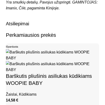
Yra smulkių detalių. Pavojus užspringti.
GAMINTOJAS:
Imanix, Čilė, pagaminta Kinijoje.
Atsiliepimai
Perkamiausios prekės
Išparduota
Barškutis pliušinis asiliukas kūdikiams
WOOPIE BABY
Žaislai
,
Kūdikiams
14,58
€