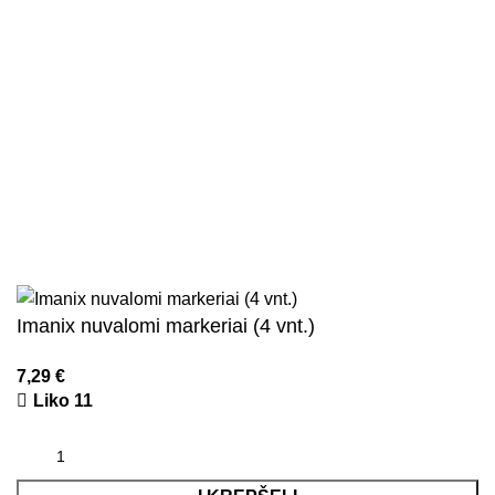
Privatumo politika
Parduotuvės taisyklės
Pristatymo ir grąžinimo sąlygos
Kontaktai
Naujienlaiškis
Visos teisės saugomos
2026
Kidsy.lt
El. parduotuvių kūrimas
AdWeb.lt
Imanix nuvalomi markeriai (4 vnt.)
7,29
€
Liko 11