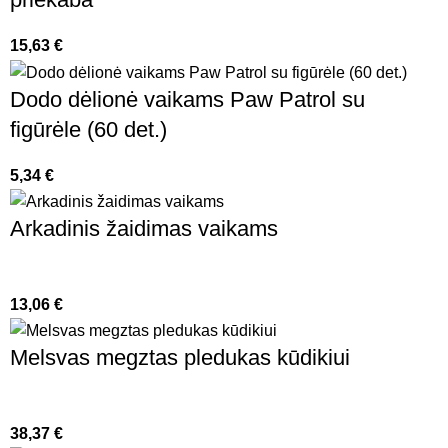
15,63
€
Dodo dėlionė vaikams Paw Patrol su
figūrėle (60 det.)
5,34
€
Arkadinis žaidimas vaikams
13,06
€
Melsvas megztas pledukas kūdikiui
38,37
€