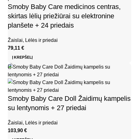
Smoby Baby Care medicinos centras,
skirtas lėlių priežiūrai su elektronine
planšete + 24 priedais
Žaislai
,
Lėlės ir priedai
79,11
€
Į KREPŠELĮ
Smoby Baby Care Doll Žaidimų kampelis
su lentynomis + 27 priedai
Žaislai
,
Lėlės ir priedai
103,90
€