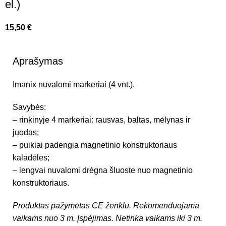
el.)
15,50
€
Aprašymas
Imanix nuvalomi markeriai (4 vnt.).
Savybės:
– rinkinyje 4 markeriai: rausvas, baltas, mėlynas ir
juodas;
– puikiai padengia magnetinio konstruktoriaus
kaladėles;
– lengvai nuvalomi drėgna šluoste nuo magnetinio
konstruktoriaus.
Produktas pažymėtas CE ženklu.
Rekomenduojama
vaikams nuo 3 m. Įspėjimas. Netinka vaikams iki 3 m.