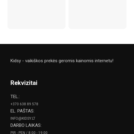
Va
2
Kidsy - vaikiškos prekės geromis kainomis internetu!
Rekvizitai
TEL.:
+370 638 89 578
EL. PAŠTAS:
INFO@KIDSY.LT
DARBO LAIKAS:
PIR - PEN / 8:00 - 19:00