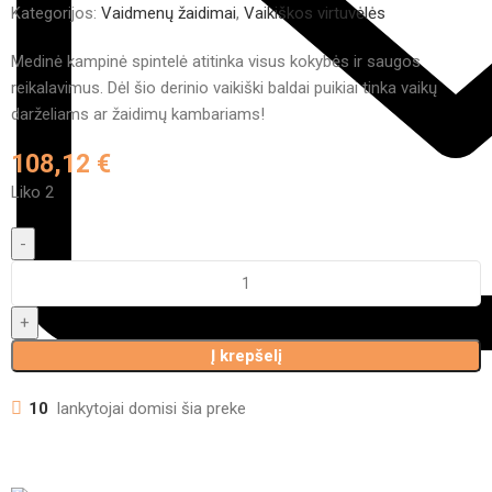
Kategorijos:
Vaidmenų žaidimai
,
Vaikiškos virtuvėlės
Medinė kampinė spintelė atitinka visus kokybės ir saugos
reikalavimus. Dėl šio derinio vaikiški baldai puikiai tinka vaikų
darželiams ar žaidimų kambariams!
108,12
€
Liko 2
Į krepšelį
10
lankytojai domisi šia preke