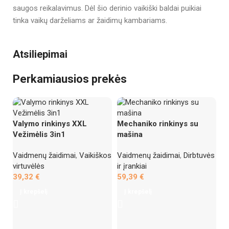
saugos reikalavimus. Dėl šio derinio vaikiški baldai puikiai
tinka vaikų darželiams ar žaidimų kambariams.
Atsiliepimai
Perkamiausios prekės
Valymo rinkinys XXL
Mechaniko rinkinys su
Vežimėlis 3in1
mašina
Vaidmenų žaidimai
,
Vaikiškos
Vaidmenų žaidimai
,
Dirbtuvės
virtuvėlės
ir įrankiai
39,32
€
59,39
€
Į krepšelį
Į krepšelį
Ve
ri