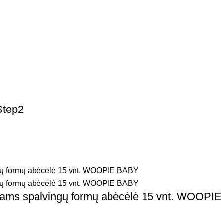
Step2
aikams spalvingų formų abėcėlė 15 vnt. WOOP