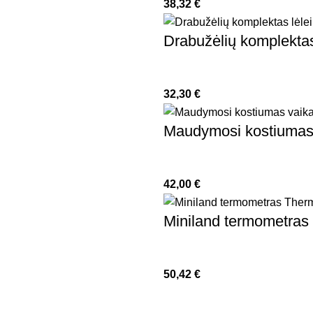
38,32
€
Drabužėlių komplektas
32,30
€
Maudymosi kostiumas 
42,00
€
Miniland termometra
50,42
€