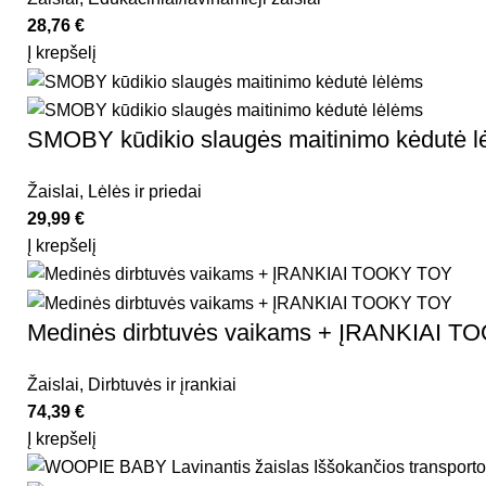
28,76
€
Į krepšelį
SMOBY kūdikio slaugės maitinimo kėdutė l
Žaislai
,
Lėlės ir priedai
29,99
€
Į krepšelį
Medinės dirbtuvės vaikams + ĮRANKIAI 
Žaislai
,
Dirbtuvės ir įrankiai
74,39
€
Į krepšelį