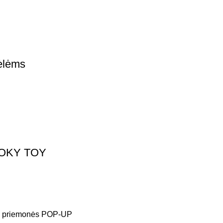
ėlėms
TOOKY TOY