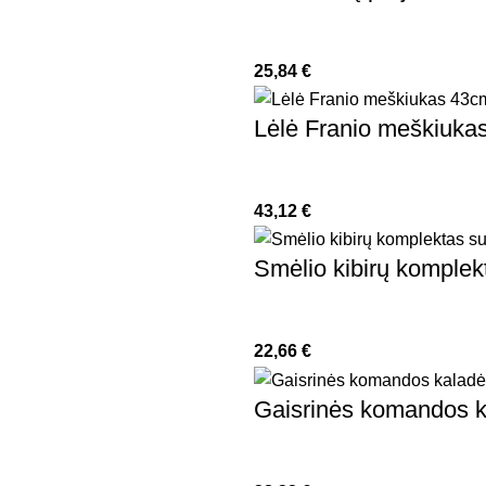
25,84
€
Lėlė Franio meškiuka
43,12
€
Smėlio kibirų komplek
22,66
€
Gaisrinės komandos k