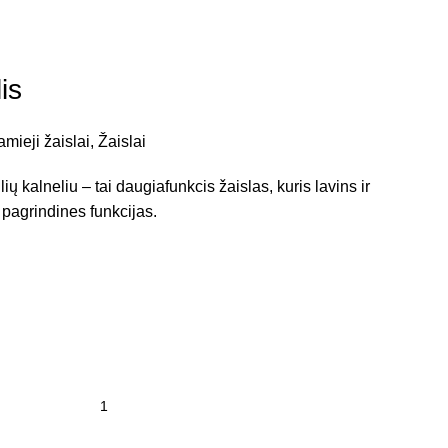
is
mieji žaislai
,
Žaislai
 kalneliu – tai daugiafunkcis žaislas, kuris lavins ir
 pagrindines funkcijas.