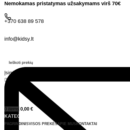
Nemokamas pristatymas užsakymams virš 70€
+370 638 89 578
info@kidsy.lt
Įsimintos prekės
Prisijungimas
0
items
0,00
€
Menu
0
items
0,00
€
KATEGORIJOS
PAGRINDINIS
VISOS PREKĖS
APIE MUS
KONTAKTAI