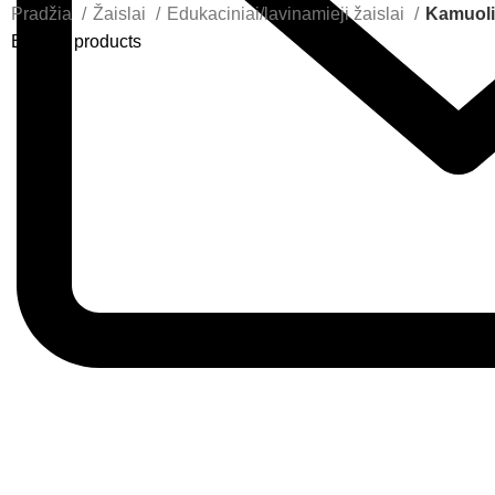
Pradžia
Žaislai
Edukaciniai/lavinamieji žaislai
Kamuoli
Back to products