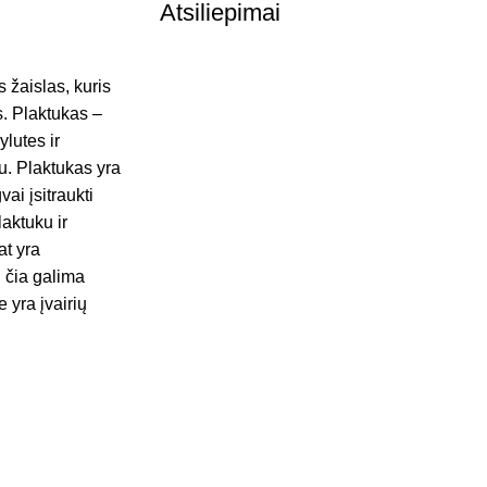
Atsiliepimai
 žaislas, kuris
s. Plaktukas –
lutes ir
ku. Plaktukas yra
vai įsitraukti
aktuku ir
at yra
l čia galima
e yra įvairių