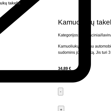
ukų takelis
Kamuoliukų takel
Kategorijos:
Edukaciniai/lavina
Kamuoliukų trasa su automobilių
sudomins jūsų vaiką. Jis turi 3
34,89
€
Liko 20