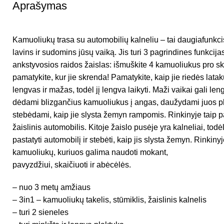
Aprašymas
Kamuoliukų trasa su automobilių kalneliu – tai daugiafunkcis
lavins ir sudomins jūsų vaiką. Jis turi 3 pagrindines funkcija
ankstyvosios raidos žaislas: išmuškite 4 kamuoliukus pro sky
pamatykite, kur jie skrenda! Pamatykite, kaip jie riedės lata
lengvas ir mažas, todėl jį lengva laikyti. Maži vaikai gali leng
dėdami blizgančius kamuoliukus į angas, daužydami juos pl
stebėdami, kaip jie slysta žemyn rampomis. Rinkinyje taip p
žaislinis automobilis. Kitoje žaislo pusėje yra kalneliai, todė
pastatyti automobilį ir stebėti, kaip jis slysta žemyn. Rinkinyj
kamuoliukų, kuriuos galima naudoti mokant,
pavyzdžiui, skaičiuoti ir abėcėlės.
– nuo 3 metų amžiaus
– 3in1 – kamuoliukų takelis, stūmiklis, žaislinis kalnelis
– turi 2 sieneles