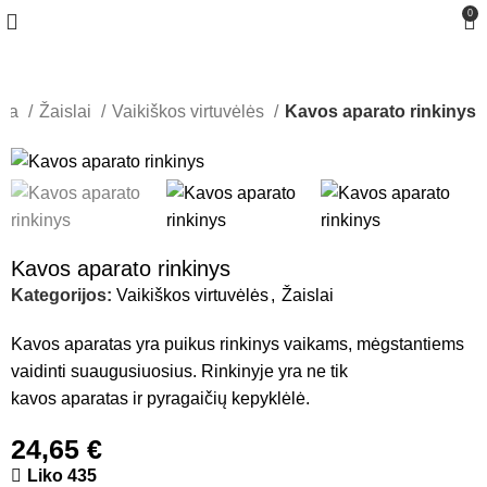
0
žia
Žaislai
Vaikiškos virtuvėlės
Kavos aparato rinkinys
Kavos aparato rinkinys
Kategorijos:
Vaikiškos virtuvėlės
,
Žaislai
Kavos aparatas yra puikus rinkinys vaikams, mėgstantiems
vaidinti suaugusiuosius. Rinkinyje yra ne tik
kavos aparatas ir pyragaičių kepyklėlė.
24,65
€
Liko 435