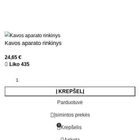
Naujienlaiškis
Visos teisės saugomos
2026
Kidsy.lt
El. parduotuvių kūrimas
AdWeb.lt
Kavos aparato rinkinys
24,65
€
Liko 435
Į KREPŠELĮ
Parduotuvė
Įsimintos prekės
0
Krepšelis
Anketa