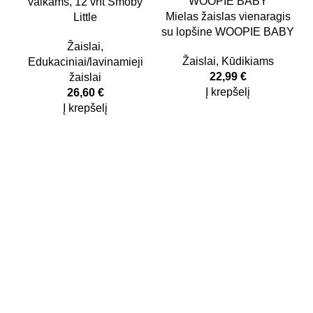
vaikams, 12 vnt Smoby
Mielas žaislas vienaragis
Little
su lopšine WOOPIE BABY
Žaislai
,
Žaislai
,
Kūdikiams
Edukaciniai/lavinamieji
22,99
€
žaislai
Į krepšelį
26,60
€
Į krepšelį
Kidsy - vaikiškos prekės geromis kainomis internetu!