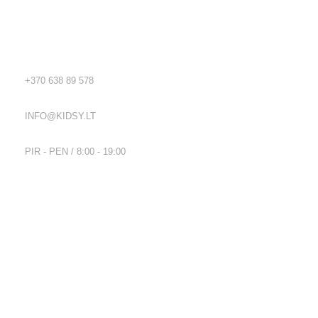
Rekvizitai
TEL.:
+370 638 89 578
EL. PAŠTAS:
INFO@KIDSY.LT
DARBO LAIKAS:
PIR - PEN / 8:00 - 19:00
Nuorodos
Privatumo politika
Parduotuvės taisyklės
Pristatymo ir grąžinimo sąlygos
Kontaktai