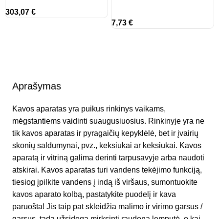
303,07
€
7,73
€
Aprašymas
Kavos aparatas yra puikus rinkinys vaikams,
mėgstantiems vaidinti suaugusiuosius. Rinkinyje yra ne
tik kavos aparatas ir pyragaičių kepyklėlė, bet ir įvairių
skonių saldumynai, pvz., keksiukai ar keksiukai. Kavos
aparatą ir vitriną galima derinti tarpusavyje arba naudoti
atskirai. Kavos aparatas turi vandens tekėjimo funkciją,
tiesiog įpilkite vandens į indą iš viršaus, sumontuokite
kavos aparato kolbą, pastatykite puodelį ir kava
paruošta! Jis taip pat skleidžia malimo ir virimo garsus /
garsus, tada užsidega mirksinti raudona lemputė, o kai