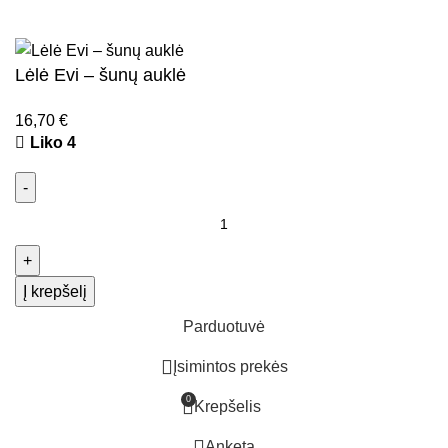
El. parduotuvių kūrimas
AdWeb.lt
Lėlė Evi – šunų auklė
16,70
€
Liko 4
Į krepšelį
Parduotuvė
Įsimintos prekės
0
Krepšelis
Anketa