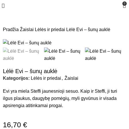
0
Pradžia
Žaislai
Lėlės ir priedai
Lėlė Evi – šunų auklė
Lėlė Evi – šunų auklė
Kategorijos:
Lėlės ir priedai
,
Žaislai
Evi yra miela Steffi jaunesnioji sesuo. Kaip ir Steffi, ji turi
ilgus plaukus, daugybę pomėgių, myli gyvūnus ir visada
apsirengia atitinkamai progai.
16,70
€