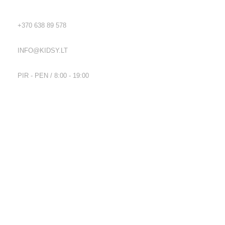
TEL.:
+370 638 89 578
EL. PAŠTAS:
INFO@KIDSY.LT
DARBO LAIKAS:
PIR - PEN / 8:00 - 19:00
Nuorodos
Privatumo politika
Parduotuvės taisyklės
Pristatymo ir grąžinimo sąlygos
Kontaktai
Naujienlaiškis
Visos teisės saugomos
2026
Kidsy.lt