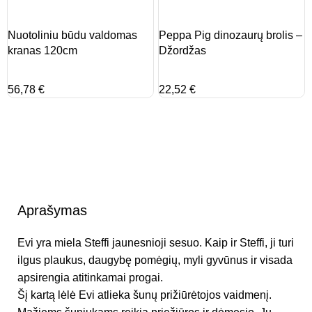
Nuotoliniu būdu valdomas
Peppa Pig dinozaurų brolis –
kranas 120cm
Džordžas
56,78
€
22,52
€
Aprašymas
Evi yra miela Steffi jaunesnioji sesuo. Kaip ir Steffi, ji turi
ilgus plaukus, daugybę pomėgių, myli gyvūnus ir visada
apsirengia atitinkamai progai.
Šį kartą lėlė Evi atlieka šunų prižiūrėtojos vaidmenį.