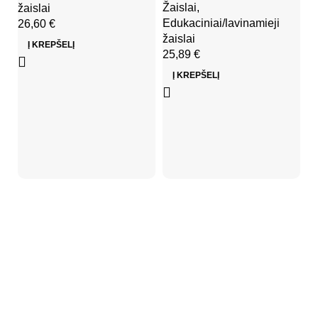
Žaislai
,
žaislai
Edukaciniai/lavinamieji
26,60
€
Mi
žaislai
Į KREPŠELĮ
k
25,89
€
v
Į KREPŠELĮ
B
Ža
2
Kidsy - vaikiškos prekės geromis kainomis internetu!
Rekvizitai