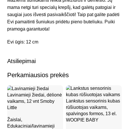
Mažiems šuniukams reikia priežiūros ir dėmesio. Jų
mama netgi turi specialų krepšį, kad galėtų patogiai ir
saugiai juos išvesti pasivaikščioti! Taip pat galite padėti
Evi pamaitinti šuniukus pridėtu pieno buteliuku. Puiki
pramoga garantuota!
Evi ūgis: 12 cm
Atsiliepimai
Perkamiausios prekės
Lavinamieji žiedai, dėlionė
Lankstus sensorinis kubas
vaikams, 12 vnt Smoby
rūšiuotojas vaikams,
Little
spalvingos formos, 13 el.
Žaislai
,
WOOPIE BABY
Edukaciniai/lavinamieji