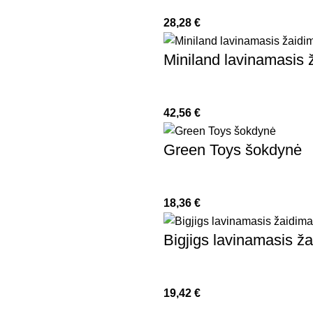
28,28
€
Miniland lavinamasis 
42,56
€
Green Toys šokdynė
18,36
€
Bigjigs lavinamasis ž
19,42
€