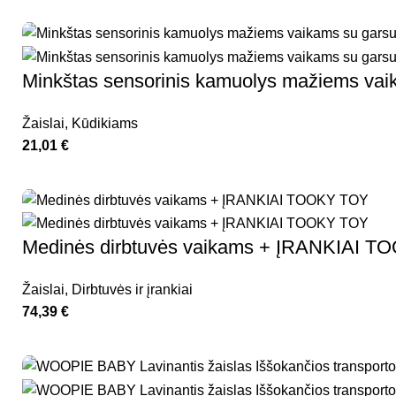
Minkštas sensorinis kamuolys mažiems v
Žaislai
,
Kūdikiams
21,01
€
Medinės dirbtuvės vaikams + ĮRANKIAI 
Žaislai
,
Dirbtuvės ir įrankiai
74,39
€