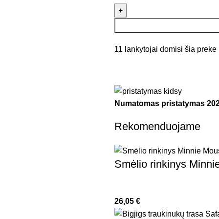
11
lankytojai domisi šia preke
Numatomas pristatymas
202
Rekomenduojame
Smėlio rinkinys Minni
26,05
€