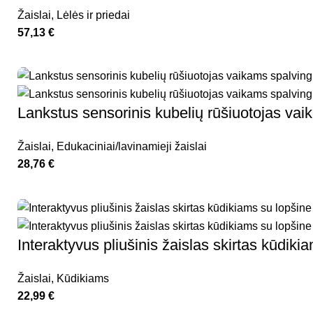
Žaislai
,
Lėlės ir priedai
57,13
€
Lankstus sensorinis kubelių rūšiuotojas v
Žaislai
,
Edukaciniai/lavinamieji žaislai
28,76
€
Interaktyvus pliušinis žaislas skirtas kūd
Žaislai
,
Kūdikiams
22,99
€