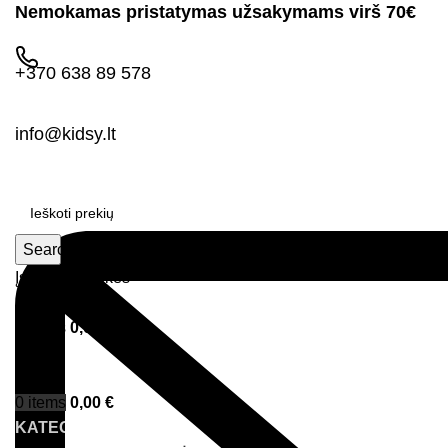
Nemokamas pristatymas užsakymams virš 70€
+370 638 89 578
info@kidsy.lt
Search
Įsimintos prekės
Prisijungimas
0
items
0,00
€
Menu
0
items
0,00
€
KATEGORIJOS