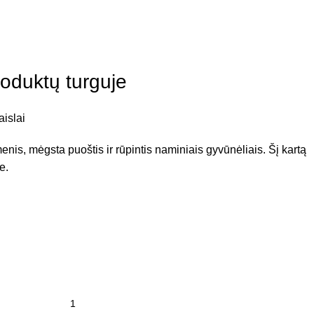
roduktų turguje
aislai
enis, mėgsta puoštis ir rūpintis naminiais gyvūnėliais. Šį kartą
e.