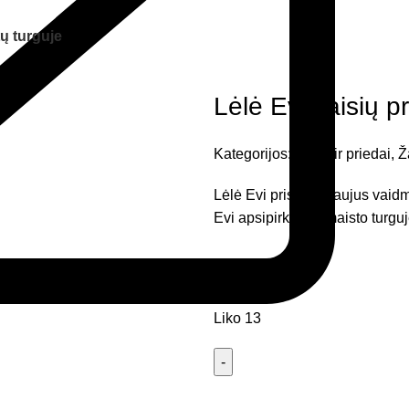
tų turguje
Lėlė Evi vaisių p
Kategorijos:
Lėlės ir priedai
,
Ž
Lėlė Evi prisiima naujus vaidm
Evi apsipirkinėja maisto turguj
17,56
€
Liko 13