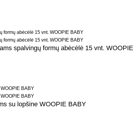
aikams spalvingų formų abėcėlė 15 vnt. WOOP
ikiams su lopšine WOOPIE BABY