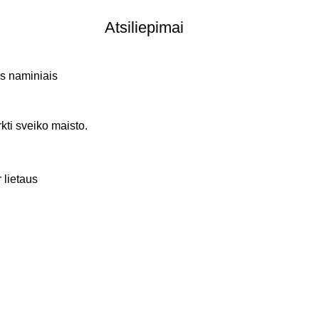
Atsiliepimai
is naminiais
rkti sveiko maisto.
 lietaus