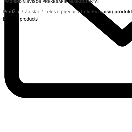
PAGRINDINIS
VISOS PREKĖS
APIE MUS
KONTAKTAI
Pradžia
Žaislai
Lėlės ir priedai
Lėlė Evi vaisių produk
Back to products