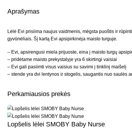
Aprašymas
Lėlė Evi prisiima naujus vaidmenis, mėgsta puoštis ir rūpint
gyvūnėliais. Šį kartą Evi apsipirkinėja maisto turguje.
– Evi, apsirengusi miela prijuoste, eina į maisto turgų apsipi
– pridėtame maisto prekystalyje yra 6 skirtingi vaisiai
– Evi gali pasiimti visus vaisius su savimi į tinklinį maišelį
– stende yra dvi lentynos ir stogelis, saugantis nuo saulės ar
Perkamiausios prekės
Lopšelis lėlei SMOBY Baby Nurse