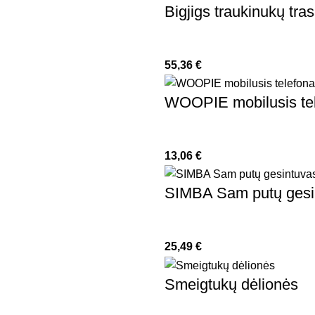
Bigjigs traukinukų tras
55,36
€
WOOPIE mobilusis tele
13,06
€
SIMBA Sam putų gesi
25,49
€
Smeigtukų dėlionės