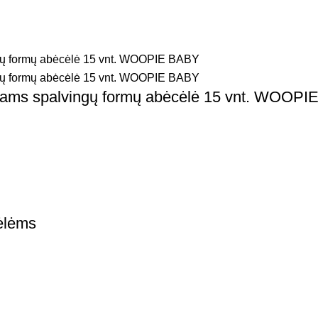
aikams spalvingų formų abėcėlė 15 vnt. WOOP
ėlėms