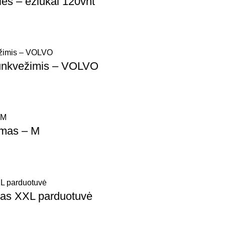
lės – ežiukai 120vnt
 sunkvežimis – VOLVO
lmas – M
anas XXL parduotuvė