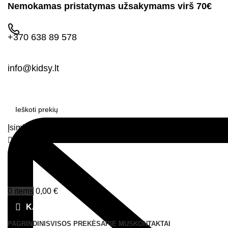
Nemokamas pristatymas užsakymams virš 70€
+370 638 89 578
info@kidsy.lt
Įsimintos prekės
Prisijungimas
0
items
0,00
€
Menu
0
items
0,00
€
KATEGORIJOS
PAGRINDINIS
VISOS PREKĖS
APIE MUS
KONTAKTAI