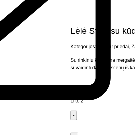
Lėlė Steffi su kūd
Kategorijos:
Lėlės ir priedai
,
Ž
Su rinkiniu kiekviena mergaitė 
suvaidinti daugiau scenų iš k
32,22
€
Liko 2