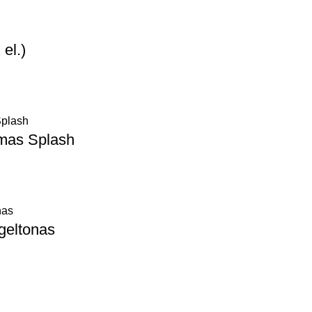
el.)
imas Splash
geltonas