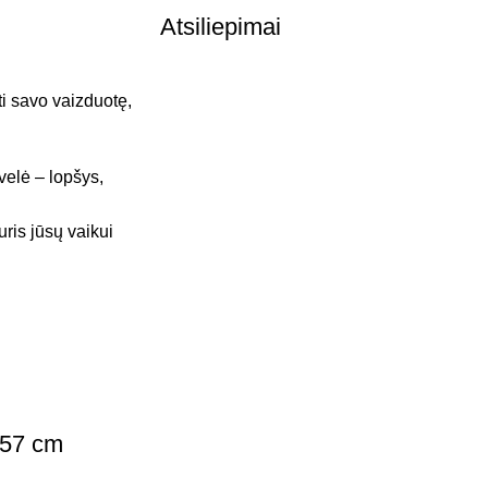
Atsiliepimai
nti savo vaizduotę,
ovelė – lopšys,
ris jūsų vaikui
 57 cm