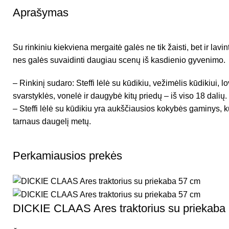
Aprašymas
Su rinkiniu kiekviena mergaitė galės ne tik žaisti, bet ir lavi
nes galės suvaidinti daugiau scenų iš kasdienio gyvenimo.
– Rinkinį sudaro: Steffi lėlė su kūdikiu, vežimėlis kūdikiui, l
svarstyklės, vonelė ir daugybė kitų priedų – iš viso 18 dalių.
– Steffi lėlė su kūdikiu yra aukščiausios kokybės gaminys, ku
tarnaus daugelį metų.
Perkamiausios prekės
DICKIE CLAAS Ares traktorius su priekaba