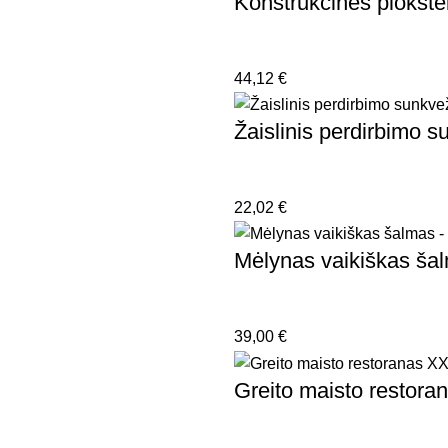
Konstrukcinės plokšte
44,12
€
Žaislinis perdirbimo
22,02
€
Mėlynas vaikiškas ša
39,00
€
Greito maisto restor