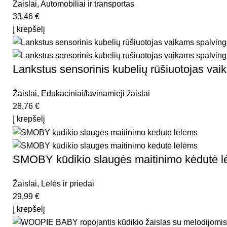
Žaislai
,
Automobiliai ir transportas
33,46
€
Į krepšelį
Lankstus sensorinis kubelių rūšiuotojas v
Žaislai
,
Edukaciniai/lavinamieji žaislai
28,76
€
Į krepšelį
SMOBY kūdikio slaugės maitinimo kėdutė l
Žaislai
,
Lėlės ir priedai
29,99
€
Į krepšelį