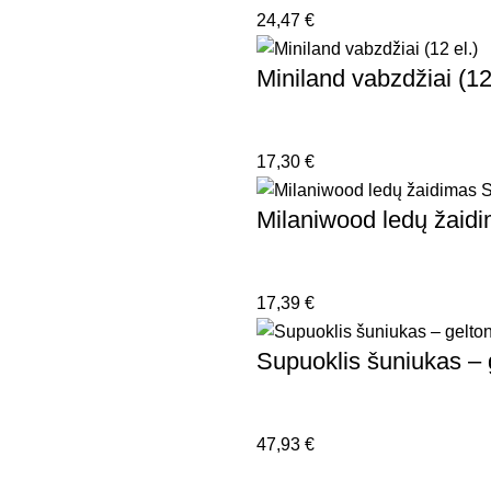
24,47
€
Miniland vabzdžiai (12 
17,30
€
Milaniwood ledų žaid
17,39
€
Supuoklis šuniukas – 
47,93
€