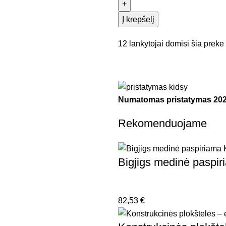
Į krepšelį
12
lankytojai domisi šia preke
Numatomas pristatymas
202
Rekomenduojame
Bigjigs medinė paspir
82,53
€