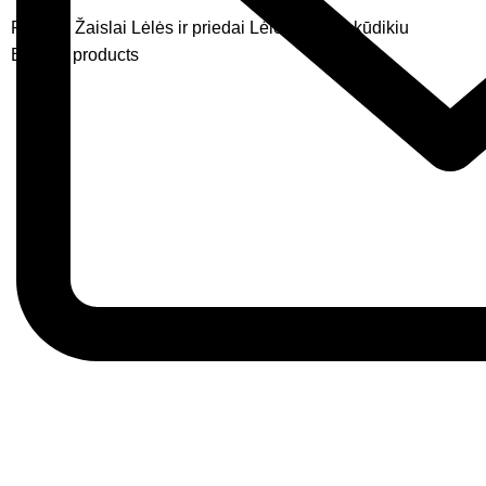
Pradžia
Žaislai
Lėlės ir priedai
Lėlė Steffi su kūdikiu
Back to products