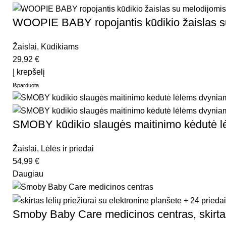
WOOPIE BABY ropojantis kūdikio žaislas s
Žaislai
,
Kūdikiams
29,92
€
Į krepšelį
Išparduota
SMOBY kūdikio slaugės maitinimo kėdutė 
Žaislai
,
Lėlės ir priedai
54,99
€
Daugiau
Smoby Baby Care medicinos centras, skirtas l