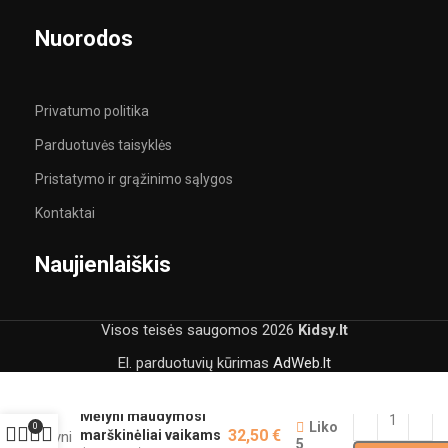
Nuorodos
Privatumo politika
Parduotuvės taisyklės
Pristatymo ir grąžinimo sąlygos
Kontaktai
Naujienlaiškis
Visos teisės saugomos
2026
Kidsy.lt
El. parduotuvių kūrimas
AdWeb.lt
Mėlyni maudymosi
Liko
0
32,50
€
marškinėliai vaikams
5