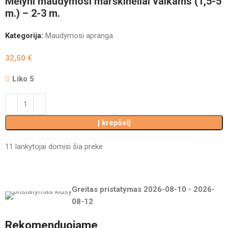
Mėlyni maudymosi marškinėliai vaikams (1,5-5
m.) – 2-3 m.
Kategorija:
Maudymosi apranga
32,50
€
Liko 5
Į krepšelį
11
lankytojai domisi šia preke
Greitas pristatymas
2026-08-10
-
2026-
08-12
Rekomenduojame