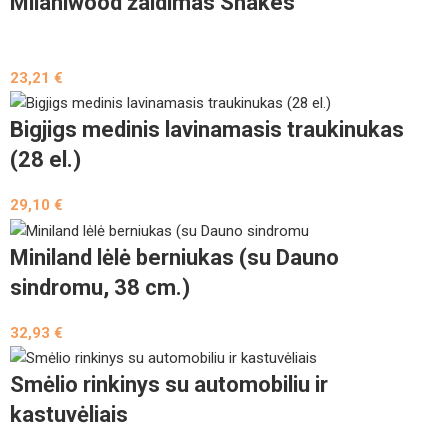
Milaniwood žaidimas Snakes
23,21
€
Bigjigs medinis lavinamasis traukinukas
(28 el.)
29,10
€
Miniland lėlė berniukas (su Dauno
sindromu, 38 cm.)
32,93
€
Smėlio rinkinys su automobiliu ir
kastuvėliais