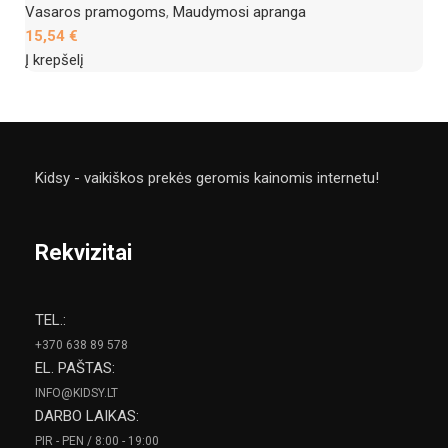
Vasaros pramogoms
,
Maudymosi apranga
15,54
€
Į krepšelį
Kidsy - vaikiškos prekės geromis kainomis internetu!
Rekvizitai
TEL.:
+370 638 89 578
EL. PAŠTAS:
INFO@KIDSY.LT
DARBO LAIKAS:
PIR - PEN / 8:00 - 19:00