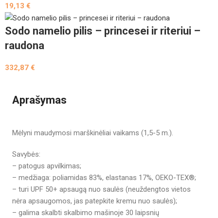
19,13
€
Sodo namelio pilis – princesei ir riteriui –
raudona
332,87
€
Aprašymas
Mėlyni maudymosi marškinėliai vaikams (1,5-5 m.).
Savybės:
– patogus apvilkimas;
– medžiaga: poliamidas 83%, elastanas 17%, OEKO-TEX®;
– turi UPF 50+ apsaugą nuo saulės (neuždengtos vietos
nėra apsaugomos, jas patepkite kremu nuo saulės);
– galima skalbti skalbimo mašinoje 30 laipsnių