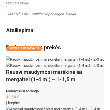
temperatūroje.
GAMINTOJAS: Vanilla Copenhagen, Danija.
Atsiliepimai
Perkamiausios prekės
GREITAS PRISTATYMAS
GREITAS PRISTATYMAS
Rausvi maudymosi marškinėliai
mergaitei (1-4 m.) – 1-1,5 m.
Maudymosi apranga
42,50
€
Į krepšelį