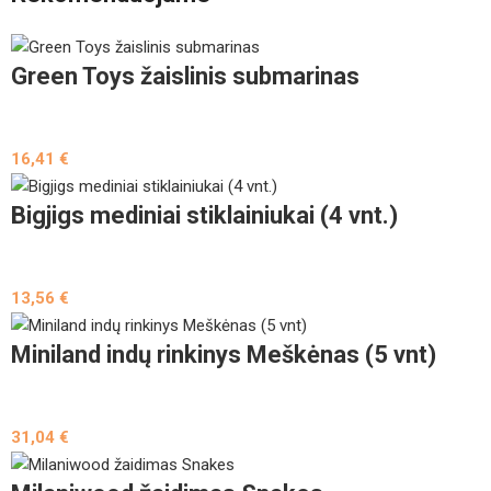
Green Toys žaislinis submarinas
16,41
€
Bigjigs mediniai stiklainiukai (4 vnt.)
13,56
€
Miniland indų rinkinys Meškėnas (5 vnt)
31,04
€