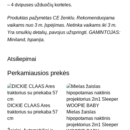
– 4 dvipuses užduočių korteles.
Produktas pažymėtas CE ženklu.
Rekomenduojama
vaikams nuo 3 m.
Įspėjimas. Netinka vaikams iki 3 m.
Yra smulkių detalių, pavojus užspringti.
GAMINTOJAS:
Miniland, Ispanija.
Atsiliepimai
Perkamiausios prekės
S
DICKIE CLAAS Ares
ma
traktorius su priekaba 57
Mielas žaislas
Ža
cm
hipopotamas naktinis
2
projektorius 2in1 Sleeper