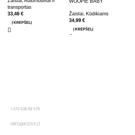
Žaislai
,
Automobiliai ir
WOOPIE BABY
transportas
33,46
€
Žaislai
,
Kūdikiams
34,99
€
Į KREPŠELĮ
Į KREPŠELĮ
Kidsy - vaikiškos prekės geromis kainomis internetu!
Rekvizitai
TEL.:
+370 638 89 578
EL. PAŠTAS:
INFO@KIDSY.LT
DARBO LAIKAS: