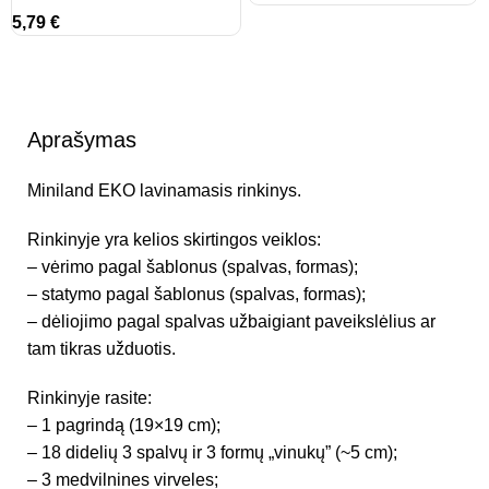
5,79
€
Aprašymas
Miniland EKO lavinamasis rinkinys.
Rinkinyje yra kelios skirtingos veiklos:
– vėrimo pagal šablonus (spalvas, formas);
– statymo pagal šablonus (spalvas, formas);
– dėliojimo pagal spalvas užbaigiant paveikslėlius ar
tam tikras užduotis.
Rinkinyje rasite:
– 1 pagrindą (19×19 cm);
– 18 didelių 3 spalvų ir 3 formų „vinukų” (~5 cm);
– 3 medvilnines virveles;