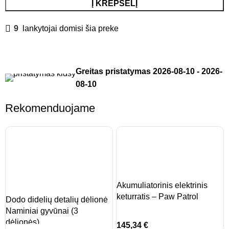
Į KREPŠELĮ
9
lankytojai domisi šia preke
Greitas pristatymas
2026-08-10
-
2026-
08-10
Rekomenduojame
Akumuliatorinis elektrinis
keturratis – Paw Patrol
Dodo didelių detalių dėlionė
Naminiai gyvūnai (3
dėlionės)
145,34
€