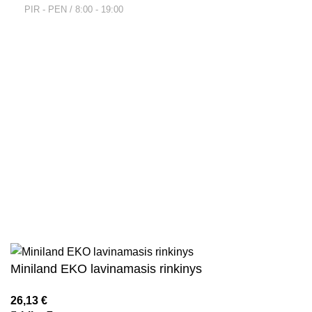
PIR - PEN / 8:00 - 19:00
Nuorodos
Privatumo politika
Parduotuvės taisyklės
Pristatymo ir grąžinimo sąlygos
Kontaktai
Naujienlaiškis
Visos teisės saugomos
2026
Kidsy.lt
El. parduotuvių kūrimas
AdWeb.lt
Miniland EKO lavinamasis rinkinys
26,13
€