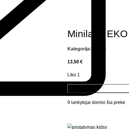
Miniland EKO 
Kategorija:
Žaislai
13,50
€
Liko 1
9
lankytojai domisi šia preke