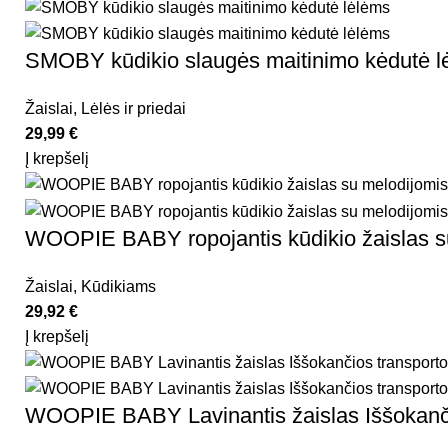
SMOBY kūdikio slaugės maitinimo kėdutė l
Žaislai
,
Lėlės ir priedai
29,99
€
Į krepšelį
WOOPIE BABY ropojantis kūdikio žaislas s
Žaislai
,
Kūdikiams
29,92
€
Į krepšelį
WOOPIE BABY Lavinantis žaislas Iššokanč