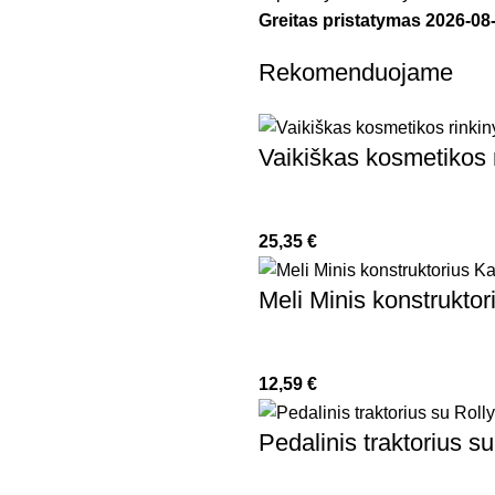
Greitas pristatymas
2026-08
Rekomenduojame
Vaikiškas kosmetikos 
25,35
€
Meli Minis konstruktor
12,59
€
Pedalinis traktorius s