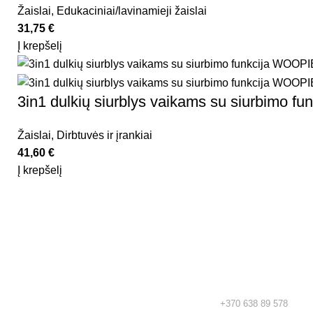
Žaislai
,
Edukaciniai/lavinamieji žaislai
31,75
€
Į krepšelį
3in1 dulkių siurblys vaikams su siurbimo f
Žaislai
,
Dirbtuvės ir įrankiai
41,60
€
Į krepšelį
Rekvizitai
Kidsy - vaikiškos prekės geromis
kainomis internetu!
TEL.:
+370 638 89 578