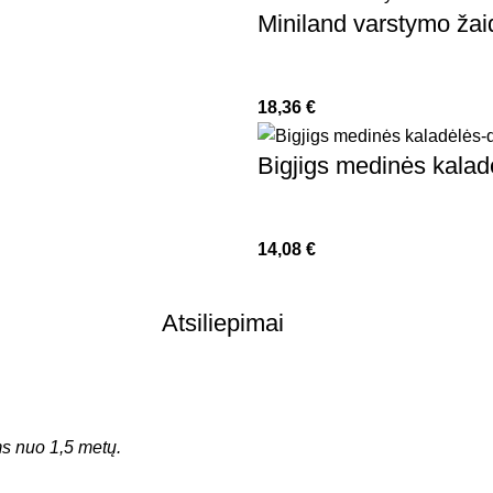
Miniland varstymo žaid
18,36
€
Bigjigs medinės kalad
14,08
€
Atsiliepimai
 nuo 1,5 metų.