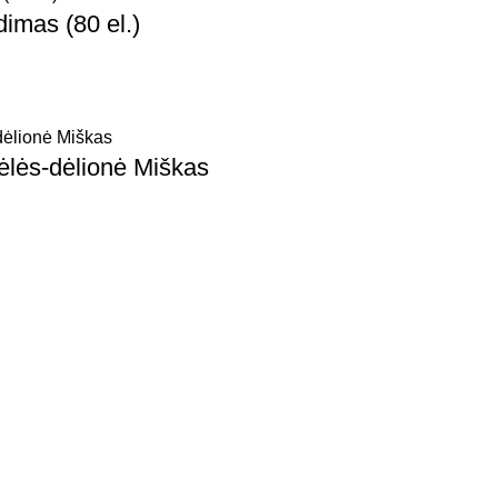
imas (80 el.)
ėlės-dėlionė Miškas