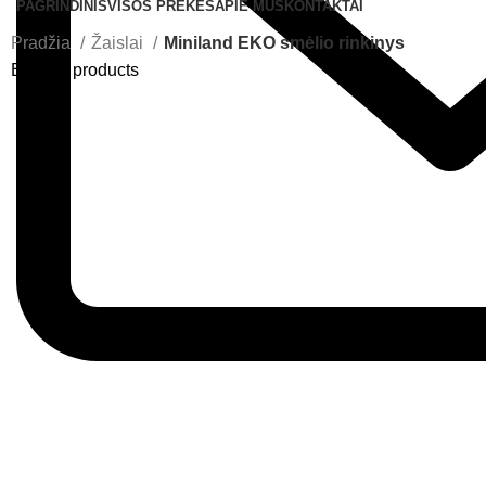
PAGRINDINIS
VISOS PREKĖS
APIE MUS
KONTAKTAI
Pradžia
Žaislai
Miniland EKO smėlio rinkinys
Back to products
Greitas pristatymas