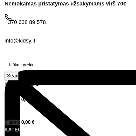
Nemokamas pristatymas užsakymams virš 70€
+370 638 89 578
info@kidsy.lt
Search
Įsimintos prekės
Prisijungimas
0
items
0,00
€
Menu
0
items
0,00
€
KATEGORIJOS