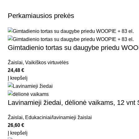
Perkamiausios prekės
Gimtadienio tortas su daugybe priedu WOOP
Žaislai
,
Vaikiškos virtuvėlės
24,48
€
Į krepšelį
Lavinamieji žiedai, dėlionė vaikams, 12 vnt 
Žaislai
,
Edukaciniai/lavinamieji žaislai
26,60
€
Į krepšelį