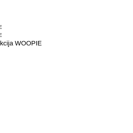
unkcija WOOPIE
Nuorodos
Na
Privatumo politika
Parduotuvės taisyklės