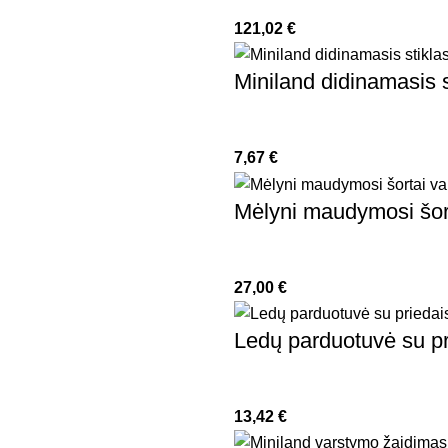
121,02
€
Miniland didinamasis s
7,67
€
Mėlyni maudymosi šort
27,00
€
Ledų parduotuvė su pr
13,42
€