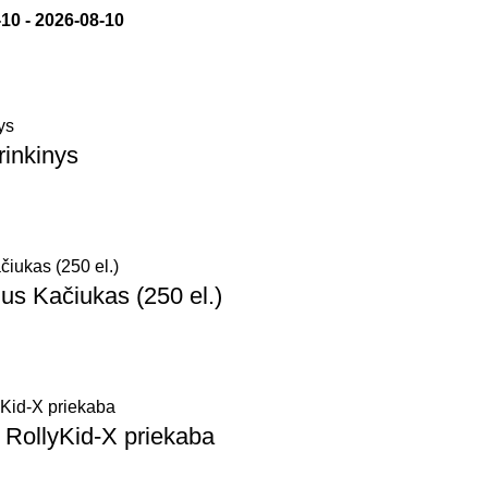
-10
-
2026-08-10
rinkinys
ius Kačiukas (250 el.)
u RollyKid-X priekaba