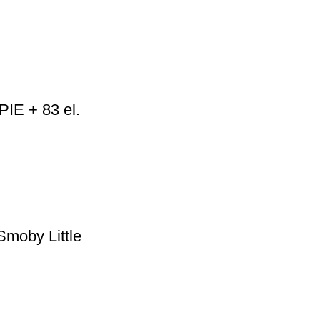
IE + 83 el.
Smoby Little