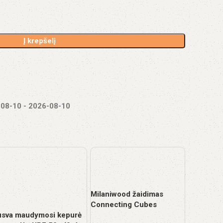
Į krepšelį
-08-10
-
2026-08-10
Milaniwood žaidimas
Connecting Cubes
Mėlyni ma
usva maudymosi kepurė
vaikams (