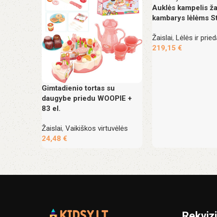
Auklės kampelis ž
kambarys lėlėms S
Žaislai
,
Lėlės ir pried
219,15
€
Gimtadienio tortas su
daugybe priedu WOOPIE +
83 el.
Žaislai
,
Vaikiškos virtuvėlės
24,48
€
Rekvizi