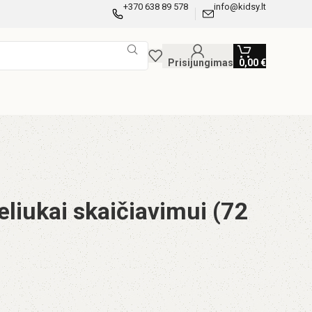
+370 638 89 578
info@kidsy.lt
Prisijungimas
0,00
€
liukai skaičiavimui (72