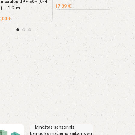
o saulės UPF 50+ (0-4
17,39
€
) – 1-2 m.
27,00
€
3,00
€