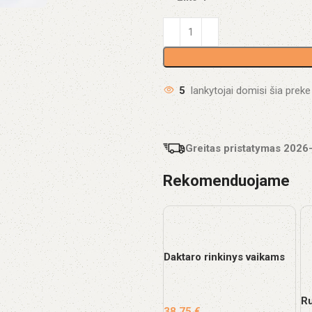
5
lankytojai domisi šia preke
Greitas pristatymas
2026
Rekomenduojame
Daktaro rinkinys vaikams
R
38,75
€