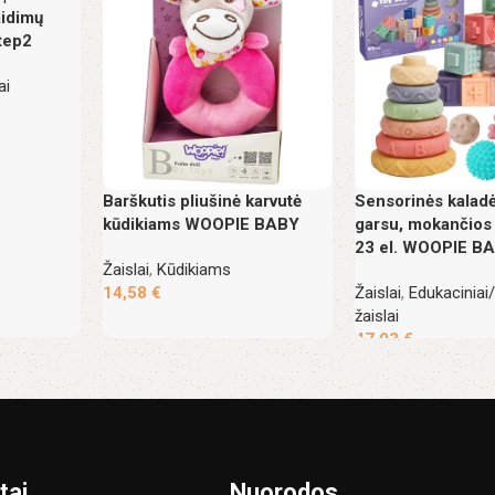
aidimų
tep2
ai
Barškutis pliušinė karvutė
Sensorinės kaladė
kūdikiams WOOPIE BABY
garsu, mokančios 
23 el. WOOPIE B
Žaislai
,
Kūdikiams
14,58
€
Žaislai
,
Edukaciniai/
žaislai
47,93
€
tai
Nuorodos