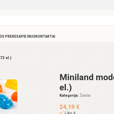
SOS PREKĖS
APIE MUS
KONTAKTAI
72 el.)
Miniland mode
el.)
Kategorija:
Žaislai
24,19
€
Liko 4