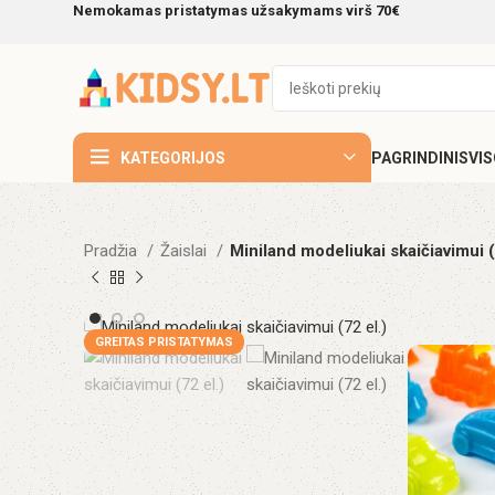
Nemokamas pristatymas užsakymams virš 70€
KATEGORIJOS
PAGRINDINIS
VI
Pradžia
Žaislai
Miniland modeliukai skaičiavimui (
GREITAS PRISTATYMAS