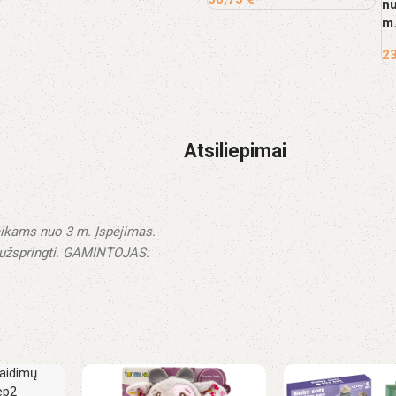
nu
m.
2
Atsiliepimai
ikams nuo 3 m.
Įspėjimas.
užspringti.
GAMINTOJAS: