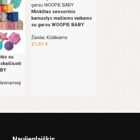
WOOPIE BABY ro
Minkštas sensorinis
kūdikio žaislas s
kamuolys mažiems vaikams
melodijomis
su garsu WOOPIE BABY
Žaislai
,
Kūdikiams
Žaislai
,
Kūdikiams
29,92
€
21,01
€
lės su
skaičiuoti
ABY
lavinamieji
Naujienlaiškis