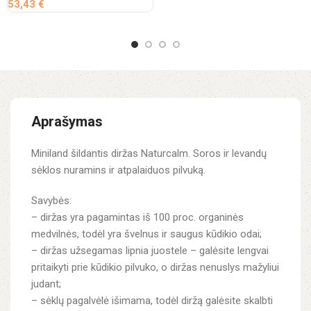
53,43
€
Aprašymas
Miniland šildantis diržas Naturcalm. Soros ir levandų
sėklos nuramins ir atpalaiduos pilvuką.
Savybės:
– diržas yra pagamintas iš 100 proc. organinės
medvilnės, todėl yra švelnus ir saugus kūdikio odai;
– diržas užsegamas lipnia juostele – galėsite lengvai
pritaikyti prie kūdikio pilvuko, o diržas nenuslys mažyliui
judant;
– sėklų pagalvėlė išimama, todėl diržą galėsite skalbti