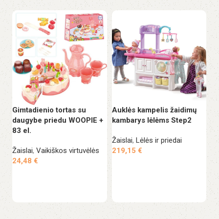
Gimtadienio tortas su
Auklės kampelis žaidimų
Mi
daugybe priedu WOOPIE +
kambarys lėlėms Step2
s
83 el.
Žaislai
,
Lėlės ir priedai
Ža
Žaislai
,
Vaikiškos virtuvėlės
219,15
€
2
24,48
€
Į krepšelį
Į krepšelį