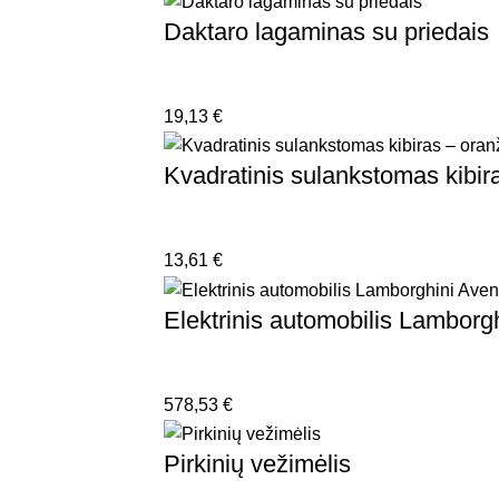
Daktaro lagaminas su priedais
19,13
€
Kvadratinis sulankstomas kibira
13,61
€
Elektrinis automobilis Lamborg
578,53
€
Pirkinių vežimėlis