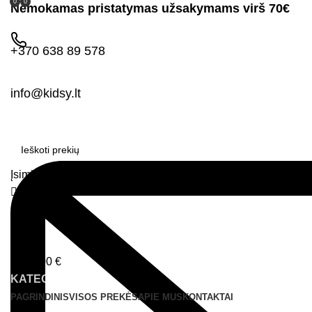
0
0
Nemokamas pristatymas užsakymams virš 70€
+370 638 89 578
info@kidsy.lt
Įsimintos prekės
Prisijungimas
0
0,00
€
Menu
0,00
€
KATEGORIJOS
PAGRINDINIS
VISOS PREKĖS
APIE MUS
KONTAKTAI