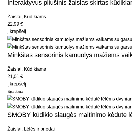
Interaktyvus pliušinis žaislas skirtas kūd
Žaislai
,
Kūdikiams
22,99
€
Į krepšelį
Minkštas sensorinis kamuolys mažiems v
Žaislai
,
Kūdikiams
21,01
€
Į krepšelį
Išparduota
SMOBY kūdikio slaugės maitinimo kėdutė 
Žaislai
,
Lėlės ir priedai