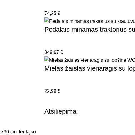
74,25
€
Pedalais minamas traktorius su
349,67
€
Mielas žaislas vienaragis su
22,99
€
Atsiliepimai
1×30 cm. lentą su