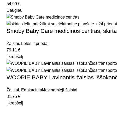
54,99
€
Daugiau
Smoby Baby Care medicinos centras, skirtas l
Žaislai
,
Lėlės ir priedai
79,11
€
Į krepšelį
WOOPIE BABY Lavinantis žaislas Iššokanč
Žaislai
,
Edukaciniai/lavinamieji žaislai
31,75
€
Į krepšelį