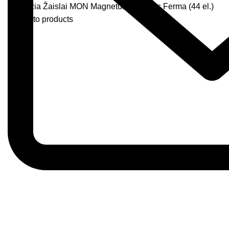
Pradžia
Žaislai
MON Magnetukų rinkinys Ferma (44 el.)
Back to products
Greitas pristatymas