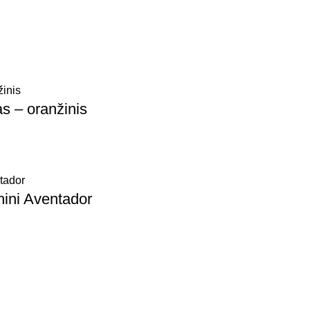
s – oranžinis
hini Aventador