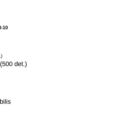
8-10
(500 det.)
ilis