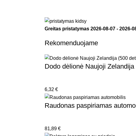
Greitas pristatymas
2026-08-07
-
2026-0
Rekomenduojame
Dodo dėlionė Naujoji Zelandija 
6,32
€
Raudonas paspiriamas automob
81,89
€