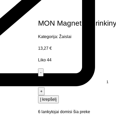
MON Magnetukų rinkinys
Kategorija:
Žaislai
13,27
€
Liko 44
Į krepšelį
6
lankytojai domisi šia preke