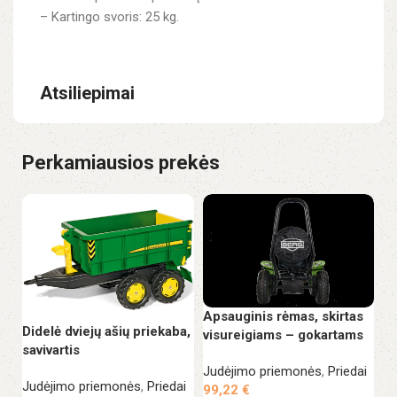
– Kartingo svoris: 25 kg.
Atsiliepimai
Perkamiausios prekės
Apsauginis rėmas, skirtas
Didelė dviejų ašių priekaba,
visureigiams – gokartams
savivartis
Judėjimo priemonės
,
Priedai
Ci
Judėjimo priemonės
,
Priedai
99,22
€
va