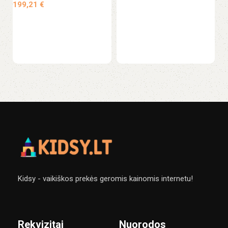
199,21
€
Į krepšelį
Ju
Į krepšelį
1
Kidsy - vaikiškos prekės geromis kainomis internetu!
Rekvizitai
Nuorodos