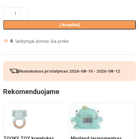
Į krepšelį
6
lankytojai domisi šia preke
Numatomas pristatymas
2026-08-10
-
2026-08-12
Rekomenduojame
TOOKY TOY kramtukas,
Miniland termomentras