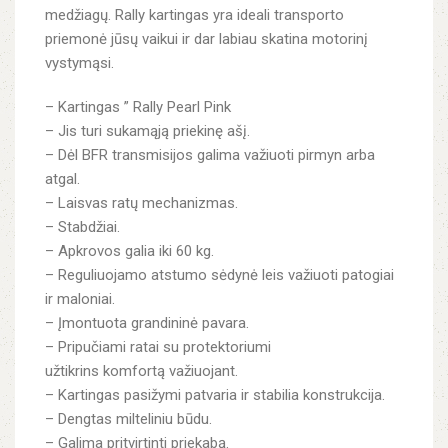
medžiagų. Rally kartingas yra ideali transporto
priemonė jūsų vaikui ir dar labiau skatina motorinį
vystymąsi.
– Kartingas ” Rally Pearl Pink
– Jis turi sukamąją priekinę ašį.
– Dėl BFR transmisijos galima važiuoti pirmyn arba
atgal.
– Laisvas ratų mechanizmas.
– Stabdžiai.
– Apkrovos galia iki 60 kg.
– Reguliuojamo atstumo sėdynė leis važiuoti patogiai
ir maloniai.
– Įmontuota grandininė pavara.
– Pripučiami ratai su protektoriumi
užtikrins komfortą važiuojant.
– Kartingas pasižymi patvaria ir stabilia konstrukcija.
– Dengtas milteliniu būdu.
– Galima pritvirtinti priekabą.