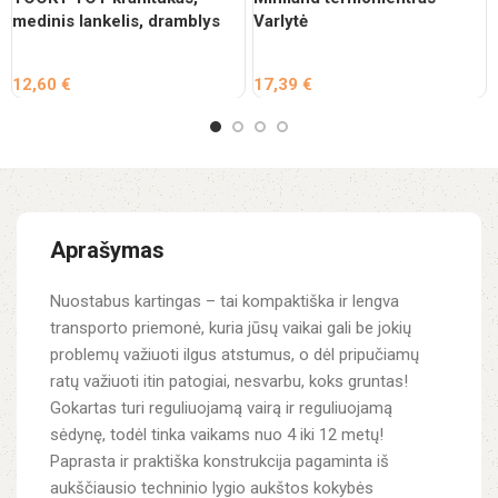
medinis lankelis, dramblys
Varlytė
12,60
€
17,39
€
Aprašymas
Nuostabus kartingas – tai kompaktiška ir lengva
transporto priemonė, kuria jūsų vaikai gali be jokių
problemų važiuoti ilgus atstumus, o dėl pripučiamų
ratų važiuoti itin patogiai, nesvarbu, koks gruntas!
Gokartas turi reguliuojamą vairą ir reguliuojamą
sėdynę, todėl tinka vaikams nuo 4 iki 12 metų!
Paprasta ir praktiška konstrukcija pagaminta iš
aukščiausio techninio lygio aukštos kokybės