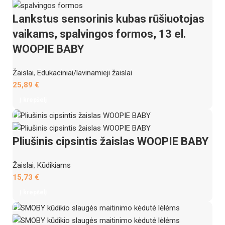
Lankstus sensorinis kubas rūšiuotojas
vaikams, spalvingos formos, 13 el.
WOOPIE BABY
Žaislai
,
Edukaciniai/lavinamieji žaislai
25,89
€
Į krepšelį
Pliušinis cipsintis žaislas WOOPIE BABY
Žaislai
,
Kūdikiams
15,73
€
Į krepšelį