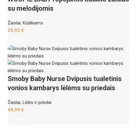
su melodijomis
Žaislai
,
Kūdikiams
29,92
€
Į krepšelį
Smoby Baby Nurse Dvipusis tualetinis
vonios kambarys lėlėms su priedais
Žaislai
,
Lėlės ir priedai
49,99
€
Į krepšelį