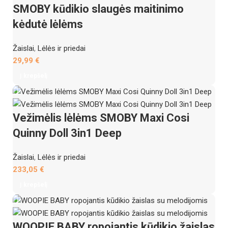
SMOBY kūdikio slaugės maitinimo
kėdutė lėlėms
Žaislai
,
Lėlės ir priedai
29,99
€
Į krepšelį
Vežimėlis lėlėms SMOBY Maxi Cosi
Quinny Doll 3in1 Deep
Žaislai
,
Lėlės ir priedai
233,05
€
Į krepšelį
WOOPIE BABY ropojantis kūdikio žaislas