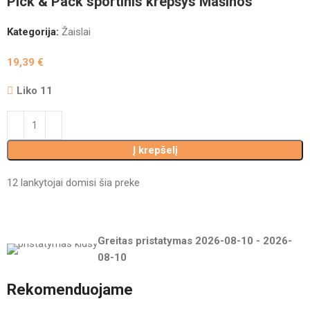
Pick & Pack sportinis krepšys Mašinos
Kategorija:
Žaislai
19,39
€
Liko 11
Į krepšelį
12
lankytojai domisi šia preke
Greitas pristatymas
2026-08-10
-
2026-
08-10
Rekomenduojame