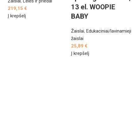
Žaislai
,
Lėlės ir priedai
13 el. WOOPIE
219,15
€
BABY
Į krepšelį
Žaislai
,
Edukaciniai/lavinamieji
žaislai
25,89
€
Į krepšelį
L
s
r
v
f
v
Ža
ža
2