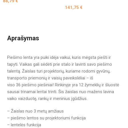
88,79
€
Figūrėlės Arklidė,
141,75
€
vištidė 18 vnt.
Aprašymas
Piešimo lenta yra puiki idėja vaikui, kuris mėgsta piešti ir
tapyti. Vaikas gali sėdėti prie stalo ir lavinti savo piešimo
talentą. Žaislas turi projektorių, kuriame rodomi gyvūnų,
transporto priemonių ir vaisių paveikslėliai – iš
viso 36 piešimo piešiniai! Rinkinyje yra 12 žymeklių ir šluostė
sausai trinamai lentai trinti. Šis žaislas nuo mažens lavina
vaiko vaizduotę, rankų ir meninius įgūdžius.
– Žaislas nuo 3 metų amžiaus
– piešimo lentos su projektoriumi funkcija
– lentelės funkcija