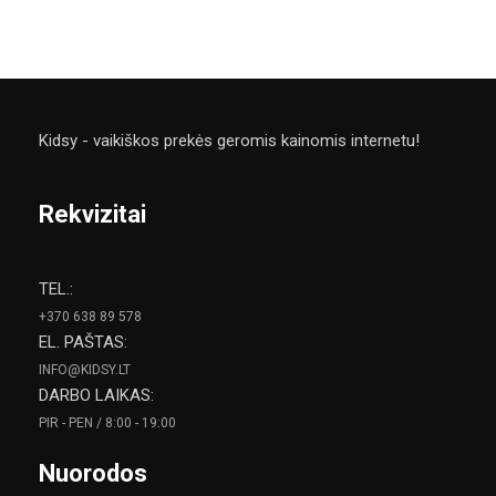
Į 
Kidsy - vaikiškos prekės geromis kainomis internetu!
Rekvizitai
TEL.:
+370 638 89 578
EL. PAŠTAS:
INFO@KIDSY.LT
DARBO LAIKAS:
PIR - PEN / 8:00 - 19:00
Nuorodos