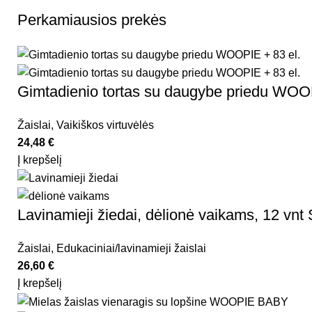
Perkamiausios prekės
Gimtadienio tortas su daugybe priedu WOOP
Žaislai
,
Vaikiškos virtuvėlės
24,48
€
Į krepšelį
Lavinamieji žiedai, dėlionė vaikams, 12 vnt 
Žaislai
,
Edukaciniai/lavinamieji žaislai
26,60
€
Į krepšelį