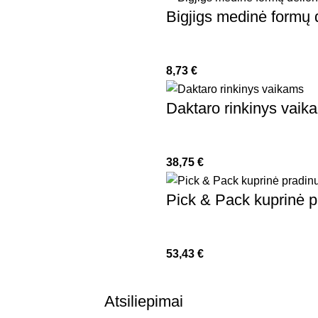
Bigjigs medinė formų d
8,73
€
Daktaro rinkinys vaik
38,75
€
Pick & Pack kuprinė p
53,43
€
Atsiliepimai