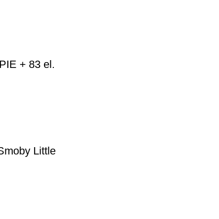
IE + 83 el.
Smoby Little