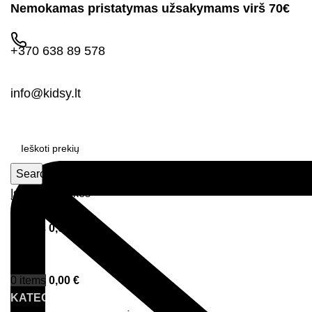
Nemokamas pristatymas užsakymams virš 70€
+370 638 89 578
info@kidsy.lt
Search
Įsimintos prekės
Prisijungimas
0
items
0,00
€
Menu
0
items
0,00
€
KATEGORIJOS