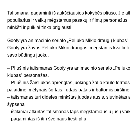
Talismanai pagaminti iš aukščiausios kokybės pliušo. Jie at
populiarius ir vaikų mėgstamus pasakų ir filmų personažus.
minkšti ir puikiai tinka priglausti.
Goofy yra animacinio serialo „Peliuko Mikio draugų klubas”
Goofy yra žavus Peliuko Mikio draugas, mėgstantis kvailioti 
savo būdingu juoku.
– Pliušinis talismanas Goofy yra animacinio serialo „Peliuk
klubas” personažas.
– Pliušinis žaisliukas aprengtas juokinga žalio kaulo formo
palaidine, mėlynais šortais, rudais batais ir baltomis pirštin
– talismanas turi dideles minkštas juodas ausis, siuvinėtas a
šypseną
– ištikimai atkurtas talismanas taps mėgstamiausiu jūsų va
– pagamintas iš itin švelnaus liesti pliu