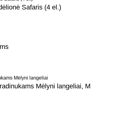
ėlionė Safaris (4 el.)
ams
radinukams Mėlyni langeliai, M