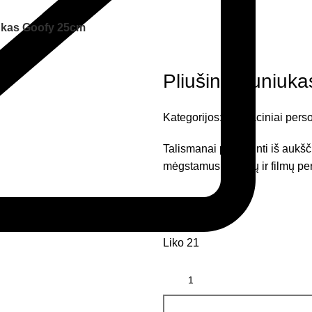
iukas Goofy 25cm
Pliušinis šuniuk
Kategorijos:
Animaciniai pers
Talismanai pagaminti iš aukšči
mėgstamus pasakų ir filmų pe
25,51
€
Liko 21