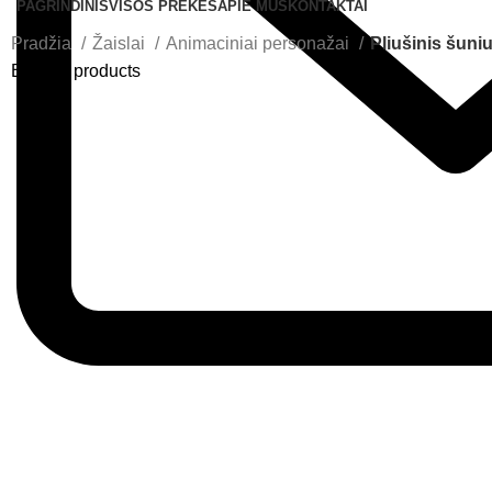
PAGRINDINIS
VISOS PREKĖS
APIE MUS
KONTAKTAI
Pradžia
Žaislai
Animaciniai personažai
Pliušinis šun
Back to products