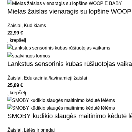
Mielas žaislas vienaragis su lopšine WO
Žaislai
,
Kūdikiams
22,99
€
Į krepšelį
Lankstus sensorinis kubas rūšiuotojas va
Žaislai
,
Edukaciniai/lavinamieji žaislai
25,89
€
Į krepšelį
SMOBY kūdikio slaugės maitinimo kėdutė l
Žaislai
,
Lėlės ir priedai