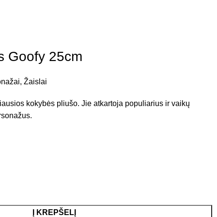
as Goofy 25cm
onažai
,
Žaislai
ausios kokybės pliušo. Jie atkartoja populiarius ir vaikų
rsonažus.
Į KREPŠELĮ