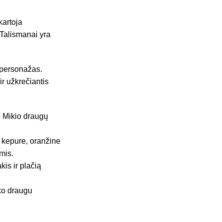
kartoja
 Talismanai yra
 personažas.
ir užkrečiantis
o Mikio draugų
s kepure, oranžine
ėmis.
kis ir plačią
iko draugu