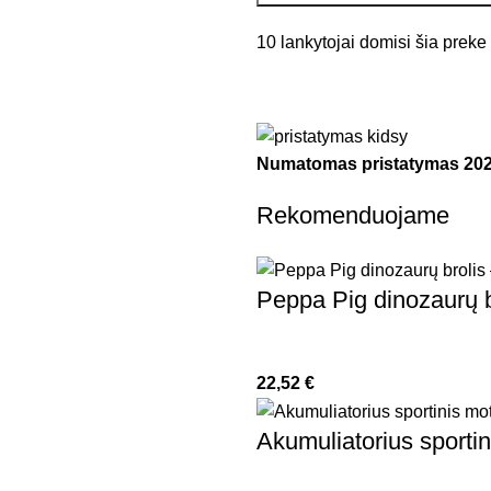
10
lankytojai domisi šia preke
Numatomas pristatymas
202
Rekomenduojame
Peppa Pig dinozaurų b
22,52
€
Akumuliatorius sportin