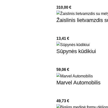
310,00
€
Žaislinis lietvamzdis s
13,41
€
Sūpynės kūdikiui
59,06
€
Marvel Automobilis
49,73
€