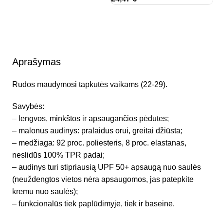
Aprašymas
Rudos maudymosi tapkutės vaikams (22-29).
Savybės:
– lengvos, minkštos ir apsaugančios pėdutes;
– malonus audinys: pralaidus orui, greitai džiūsta;
– medžiaga: 92 proc. poliesteris, 8 proc. elastanas,
neslidūs 100% TPR padai;
– audinys turi stipriausią UPF 50+ apsaugą nuo saulės
(neuždengtos vietos nėra apsaugomos, jas patepkite
kremu nuo saulės);
– funkcionalūs tiek paplūdimyje, tiek ir baseine.