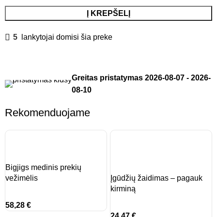
Į KREPŠELĮ
5
lankytojai domisi šia preke
Greitas pristatymas
2026-08-07
-
2026-
08-10
Rekomenduojame
Bigjigs medinis prekių
vežimėlis
Įgūdžių žaidimas – pagauk
kirminą
58,28
€
24,47
€