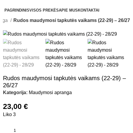
KATEGORIJOS
PAGRINDINIS
VISOS PREKĖS
APIE MUS
KONTAKTAI
anga
Rudos maudymosi tapkutės vaikams (22-29) – 26/27
Rudos maudymosi tapkutės vaikams (22-29) –
26/27
Kategorija:
Maudymosi apranga
23,00
€
Liko 3