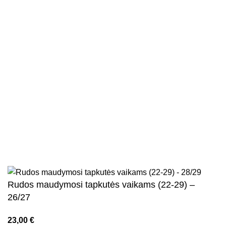
Nuorodos
Privatumo politika
Parduotuvės taisyklės
Pristatymo ir grąžinimo sąlygos
Kontaktai
Naujienlaiškis
Visos teisės saugomos
2026
Kidsy.lt
El. parduotuvių kūrimas
AdWeb.lt
Rudos maudymosi tapkutės vaikams (22-29) –
26/27
23,00
€