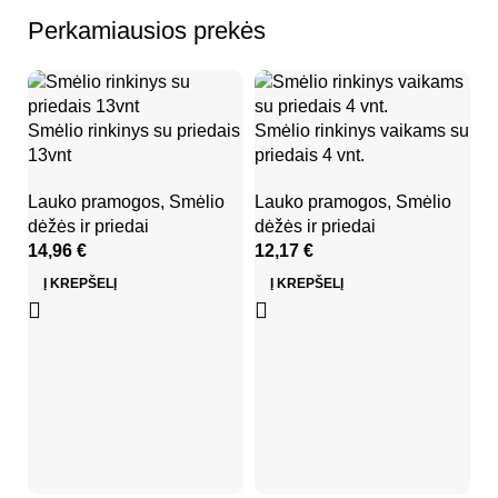
Perkamiausios prekės
Iš
Smėlio rinkinys su priedais
Smėlio rinkinys vaikams su
13vnt
priedais 4 vnt.
Lauko pramogos
,
Smėlio
Lauko pramogos
,
Smėlio
dėžės ir priedai
dėžės ir priedai
14,96
€
12,17
€
Į KREPŠELĮ
Į KREPŠELĮ
Fu
ir
L
ir
1