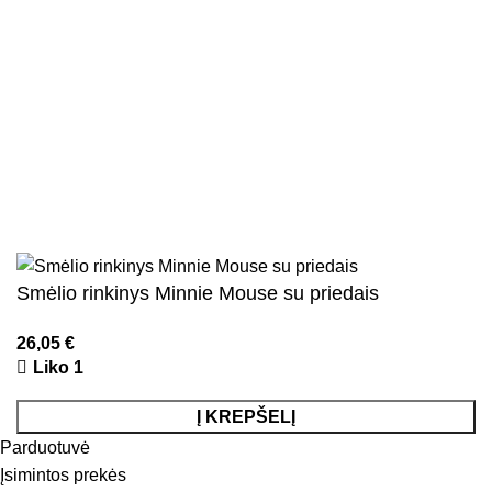
Parduotuvės taisyklės
Pristatymo ir grąžinimo sąlygos
Kontaktai
Naujienlaiškis
Visos teisės saugomos
2026
Kidsy.lt
El. parduotuvių kūrimas
AdWeb.lt
Smėlio rinkinys Minnie Mouse su priedais
26,05
€
Liko 1
Į KREPŠELĮ
Parduotuvė
Įsimintos prekės