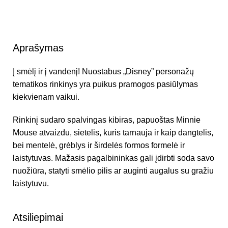
Aprašymas
Į smėlį ir į vandenį! Nuostabus „Disney” personažų
tematikos rinkinys yra puikus pramogos pasiūlymas
kiekvienam vaikui.
Rinkinį sudaro spalvingas kibiras, papuoštas Minnie
Mouse atvaizdu, sietelis, kuris tarnauja ir kaip dangtelis,
bei mentelė, grėblys ir širdelės formos formelė ir
laistytuvas. Mažasis pagalbininkas gali įdirbti soda savo
nuožiūra, statyti smėlio pilis ar auginti augalus su gražiu
laistytuvu.
Atsiliepimai