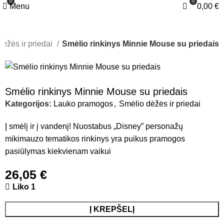
0
0
Menu
0,00
€
dėžės ir priedai
Smėlio rinkinys Minnie Mouse su priedais
Smėlio rinkinys Minnie Mouse su priedais
Kategorijos:
Lauko pramogos
,
Smėlio dėžės ir priedai
Į smėlį ir į vandenį! Nuostabus „Disney” personažų
mikimauzo tematikos rinkinys yra puikus pramogos
pasiūlymas kiekvienam vaikui
26,05
€
Liko 1
Į KREPŠELĮ