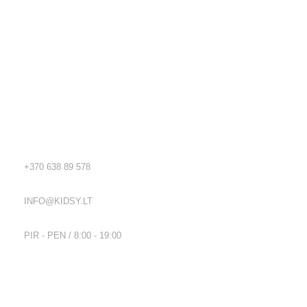
Kidsy - vaikiškos prekės geromis kainomis internetu!
Rekvizitai
TEL.:
+370 638 89 578
EL. PAŠTAS:
INFO@KIDSY.LT
DARBO LAIKAS:
PIR - PEN / 8:00 - 19:00
Nuorodos
Privatumo politika