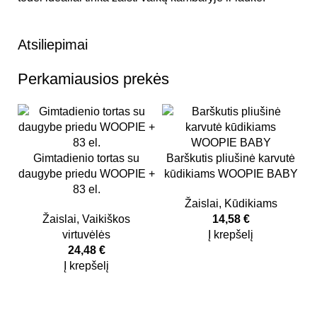
Atsiliepimai
Perkamiausios prekės
Gimtadienio tortas su
Barškutis pliušinė karvutė
daugybe priedu WOOPIE +
kūdikiams WOOPIE BABY
83 el.
Žaislai
,
Kūdikiams
Žaislai
,
Vaikiškos
14,58
€
virtuvėlės
Į krepšelį
L
24,48
€
Į krepšelį