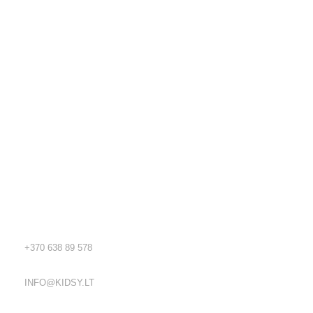
Kidsy - vaikiškos prekės geromis kainomis internetu!
Rekvizitai
TEL.:
+370 638 89 578
EL. PAŠTAS:
INFO@KIDSY.LT
DARBO LAIKAS: