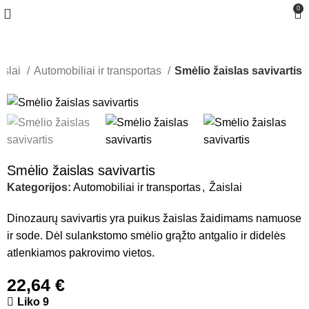
0
islai
Automobiliai ir transportas
Smėlio žaislas savivartis
Smėlio žaislas savivartis
Kategorijos:
Automobiliai ir transportas
,
Žaislai
Dinozaurų savivartis yra puikus žaislas žaidimams namuose
ir sode. Dėl sulankstomo smėlio grąžto antgalio ir didelės
atlenkiamos pakrovimo vietos.
22,64
€
Liko 9