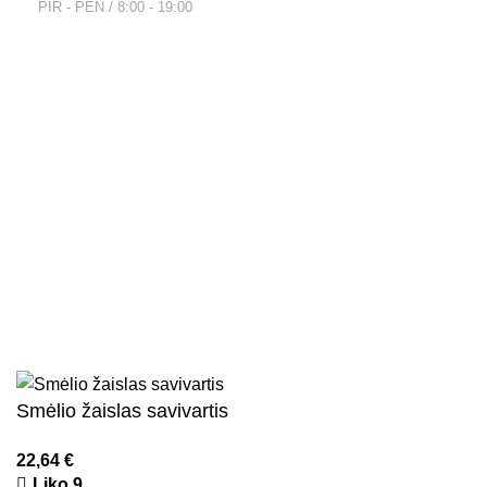
PIR - PEN / 8:00 - 19:00
Nuorodos
Privatumo politika
Parduotuvės taisyklės
Pristatymo ir grąžinimo sąlygos
Kontaktai
Naujienlaiškis
Visos teisės saugomos
2026
Kidsy.lt
El. parduotuvių kūrimas
AdWeb.lt
Smėlio žaislas savivartis
22,64
€
Liko 9