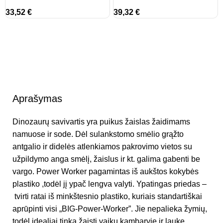
33,52
€
39,32
€
Aprašymas
Dinozaurų savivartis yra puikus žaislas žaidimams
namuose ir sode. Dėl sulankstomo smėlio grąžto
antgalio ir didelės atlenkiamos pakrovimo vietos su
užpildymo anga smėlį, žaislus ir kt. galima gabenti be
vargo. Power Worker pagamintas iš aukštos kokybės
plastiko ,todėl jį ypač lengva valyti. Ypatingas priedas –
tvirti ratai iš minkštesnio plastiko, kuriais standartiškai
aprūpinti visi „BIG-Power-Worker”. Jie nepalieka žymių,
todėl idealiai tinka žaisti vaikų kambaryje ir lauke.