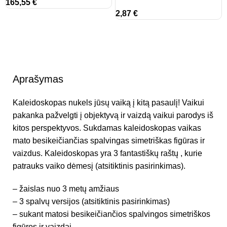
165,55
€
2,87
€
Aprašymas
Kaleidoskopas nukels jūsų vaiką į kitą pasaulį! Vaikui
pakanka pažvelgti į objektyvą ir vaizdą vaikui parodys iš
kitos perspektyvos. Sukdamas kaleidoskopas vaikas
mato besikeičiančias spalvingas simetriškas figūras ir
vaizdus. Kaleidoskopas yra 3 fantastiškų raštų , kurie
patrauks vaiko dėmesį (atsitiktinis pasirinkimas).
– žaislas nuo 3 metų amžiaus
– 3 spalvų versijos (atsitiktinis pasirinkimas)
– sukant matosi besikeičiančios spalvingos simetriškos
figūros ir vaizdai