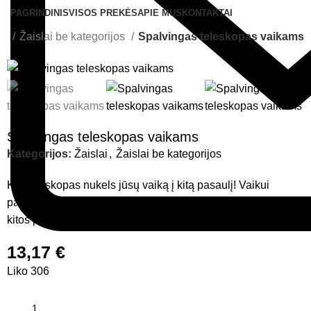
PAGRINDINIS
VISOS PREKĖS
APIE MUS
KONTAKTAI
ai
Žaislai be kategorijos
Spalvingas teleskopas vaikams
Spalvingas teleskopas vaikams
Kategorijos:
Žaislai
,
Žaislai be kategorijos
Kaleidoskopas nukels jūsų vaiką į kitą pasaulį! Vaikui
pakanka pažvelgti į objektyvą ir vaizdą vaikui parodys iš
kitos perspektyvos.
13,17
€
Liko 306