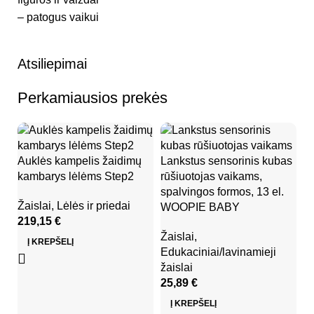
– patogus vaikui
Atsiliepimai
Perkamiausios prekės
Auklės kampelis žaidimų
Lankstus sensorinis kubas
kambarys lėlėms Step2
rūšiuotojas vaikams,
spalvingos formos, 13 el.
Žaislai
,
Lėlės ir priedai
WOOPIE BABY
219,15
€
Žaislai
,
Į KREPŠELĮ
Edukaciniai/lavinamieji
Mi
žaislai
h
25,89
€
pr
Į KREPŠELĮ
W