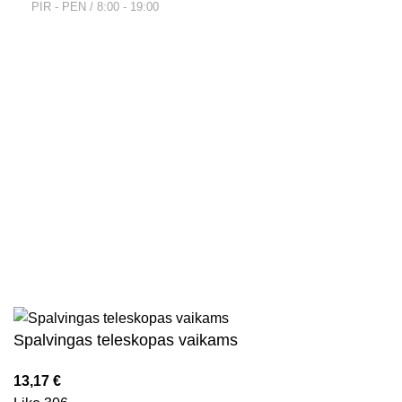
PIR - PEN / 8:00 - 19:00
Nuorodos
Privatumo politika
Parduotuvės taisyklės
Pristatymo ir grąžinimo sąlygos
Kontaktai
Naujienlaiškis
Visos teisės saugomos
2026
Kidsy.lt
El. parduotuvių kūrimas
AdWeb.lt
Spalvingas teleskopas vaikams
13,17
€