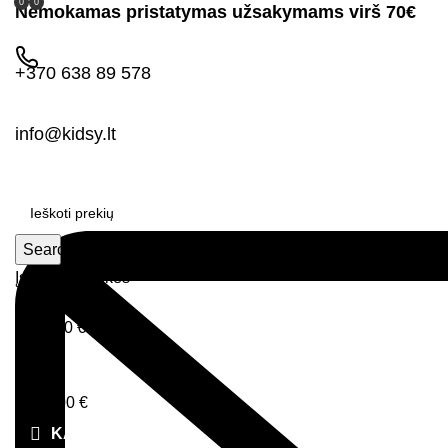
0
0
Nemokamas pristatymas užsakymams virš 70€
+370 638 89 578
info@kidsy.lt
Search
Įsimintos prekės
Prisijungimas
0
0,00
€
Menu
0,00
€
KATEGORIJOS