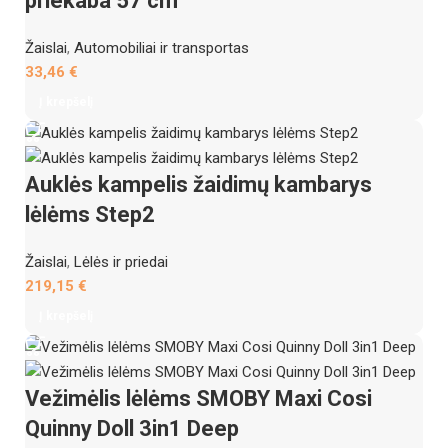
priekaba 57 cm
Žaislai
,
Automobiliai ir transportas
33,46
€
Į krepšelį
Auklės kampelis žaidimų kambarys
lėlėms Step2
Žaislai
,
Lėlės ir priedai
219,15
€
Į krepšelį
Vežimėlis lėlėms SMOBY Maxi Cosi
Quinny Doll 3in1 Deep