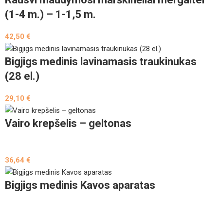
(1-4 m.) – 1-1,5 m.
42,50
€
Bigjigs medinis lavinamasis traukinukas
(28 el.)
29,10
€
Vairo krepšelis – geltonas
36,64
€
Bigjigs medinis Kavos aparatas