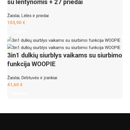
su lentynomis + 27 priedai
Žaislai
,
Lėlės ir priedai
103,90
€
Į krepšelį
3in1 dulkių siurblys vaikams su siurbimo
funkcija WOOPIE
Žaislai
,
Dirbtuvės ir įrankiai
41,60
€
Į krepšelį