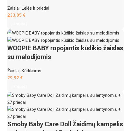
Žaislai
,
Lėlės ir priedai
233,05
€
Į krepšelį
WOOPIE BABY ropojantis kūdikio žaislas
su melodijomis
Žaislai
,
Kūdikiams
29,92
€
Į krepšelį
Smoby Baby Care Doll Žaidimų kampelis