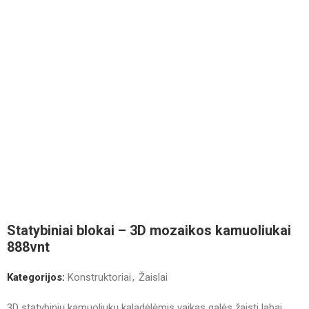
Statybiniai blokai – 3D mozaikos kamuoliukai
888vnt
Kategorijos:
Konstruktoriai
,
Žaislai
3D statybinių kamuoliukų kaladėlėmis vaikas galės žaisti labai