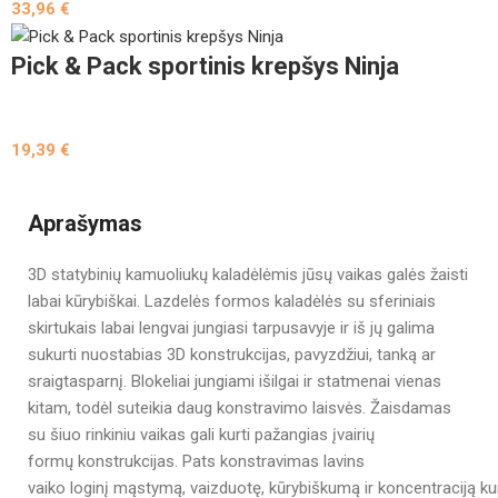
33,96
€
Pick & Pack sportinis krepšys Ninja
19,39
€
Aprašymas
3D statybinių kamuoliukų kaladėlėmis jūsų vaikas galės žaisti
labai kūrybiškai. Lazdelės formos kaladėlės su sferiniais
skirtukais labai lengvai jungiasi tarpusavyje ir iš jų galima
sukurti nuostabias 3D konstrukcijas, pavyzdžiui, tanką ar
sraigtasparnį. Blokeliai jungiami išilgai ir statmenai vienas
kitam, todėl suteikia daug konstravimo laisvės. Žaisdamas
su šiuo rinkiniu vaikas gali kurti pažangias įvairių
formų konstrukcijas. Pats konstravimas lavins
vaiko loginį mąstymą, vaizduotę, kūrybiškumą ir koncentraciją ku