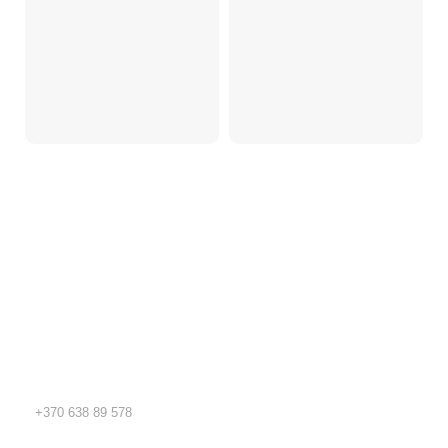
Kidsy - vaikiškos prekės geromis kainomis internetu!
Rekvizitai
TEL.:
+370 638 89 578
EL. PAŠTAS: