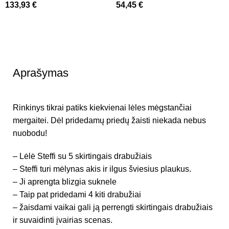
133,93
€
54,45
€
Aprašymas
Rinkinys tikrai patiks kiekvienai lėles mėgstančiai
mergaitei. Dėl pridedamų priedų žaisti niekada nebus
nuobodu!
– Lėlė Steffi su 5 skirtingais drabužiais
– Steffi turi mėlynas akis ir ilgus šviesius plaukus.
– Ji aprengta blizgia suknele
– Taip pat pridedami 4 kiti drabužiai
– žaisdami vaikai gali ją perrengti skirtingais drabužiais
ir suvaidinti įvairias scenas.