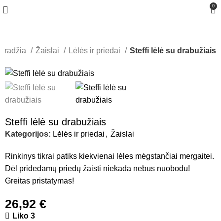
0
Pradžia
Žaislai
Lėlės ir priedai
Steffi lėlė su drabužiais
Steffi lėlė su drabužiais
Kategorijos:
Lėlės ir priedai
,
Žaislai
Rinkinys tikrai patiks kiekvienai lėles mėgstančiai mergaitei.
Dėl pridedamų priedų žaisti niekada nebus nuobodu!
Greitas pristatymas!
26,92
€
Liko 3