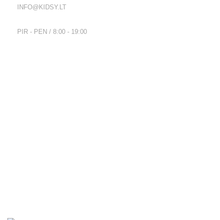
INFO@KIDSY.LT
DARBO LAIKAS:
PIR - PEN / 8:00 - 19:00
Nuorodos
Privatumo politika
Parduotuvės taisyklės
Pristatymo ir grąžinimo sąlygos
Kontaktai
Naujienlaiškis
Visos teisės saugomos
2026
Kidsy.lt
El. parduotuvių kūrimas
AdWeb.lt