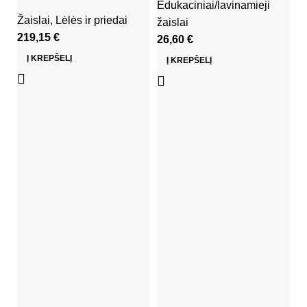
Edukaciniai/lavinamieji
Žaislai
,
Lėlės ir priedai
žaislai
219,15
€
26,60
€
Į KREPŠELĮ
Į KREPŠELĮ
B
k
W
Ža
1