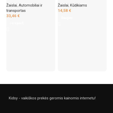
Žaislai
,
Automobiliai ir
Žaislai
,
Kūdikiams
transportas
14,58
€
33,46
€
Daugiau
Se
Į krepšelį
g
sk
B
Ža
ža
4
Kidsy - vaikiškos prekės geromis kainomis internetu!