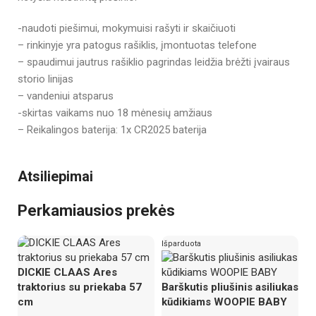
-naudoti piešimui, mokymuisi rašyti ir skaičiuoti
– rinkinyje yra patogus rašiklis, įmontuotas telefone
– spaudimui jautrus rašiklio pagrindas leidžia brėžti įvairaus
storio linijas
– vandeniui atsparus
-skirtas vaikams nuo 18 mėnesių amžiaus
– Reikalingos baterija: 1x CR2025 baterija
Atsiliepimai
Perkamiausios prekės
Išparduota
DICKIE CLAAS Ares
traktorius su priekaba 57
Barškutis pliušinis asiliukas
cm
kūdikiams WOOPIE BABY