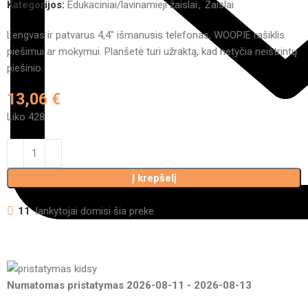
Kategorijos:
Edukaciniai/lavinamieji žaislai
,
Žaislai
Lengvas ir patvarus 4,4″ išmanusis telefonas, WOOPIE rašiklis
piešimui ar mokymui. Planšetė turi užraktą, kad netyčia neištrintų
piešinio.
13,06
€
Liko 428
Į krepšelį
11
lankytojai domisi šia preke
Numatomas pristatymas
2026-08-11
-
2026-08-13