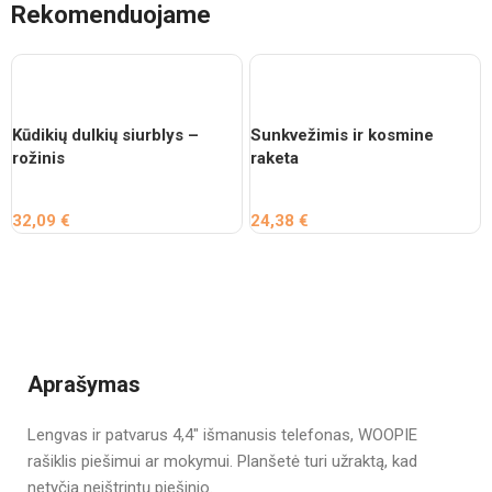
Rekomenduojame
Kūdikių dulkių siurblys –
Sunkvežimis ir kosmine
rožinis
raketa
32,09
€
24,38
€
Aprašymas
Lengvas ir patvarus 4,4″ išmanusis telefonas, WOOPIE
rašiklis piešimui ar mokymui. Planšetė turi užraktą, kad
netyčia neištrintų piešinio.