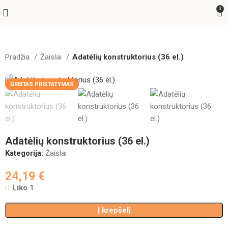
0
Pradžia
Žaislai
Adatėlių konstruktorius (36 el.)
GREITAS PRISTATYMAS
Adatėlių konstruktorius (36 el.)
Kategorija:
Žaislai
24,19
€
Liko 1
Į krepšelį