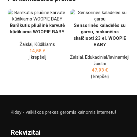
Barškutis pliušinė karvutė
Sensorinės kaladėlės su
kūdikiams WOOPIE BABY
garsu, mokančios
skaičiuoti 23 el. WOOPIE
M
Žaislai
,
Kūdikiams
BABY
n
14,58
€
Į krepšelį
Žaislai
,
Edukaciniai/lavinamieji
žaislai
47,93
€
Į krepšelį
Kidsy - vaikiškos prekės geromis kainomis internetu!
Rekvizitai