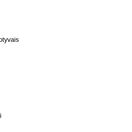
otyvais
i