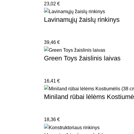
23,02
€
Lavinamųjų žaislų rinkinys
39,46
€
Green Toys žaislinis laivas
16,41
€
Miniland rūbai lėlėms Kostiumė
18,36
€