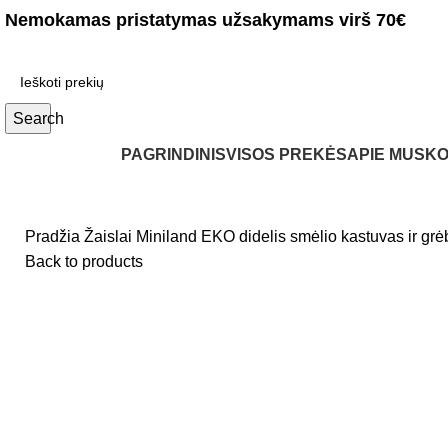
Nemokamas pristatymas užsakymams virš 70€
Search
KATEGORIJOS
PAGRINDINIS
VISOS PREKĖS
APIE MUS
KO
Pradžia
Žaislai
Miniland EKO didelis smėlio kastuvas ir grė
Back to products
Greitas pristatymas