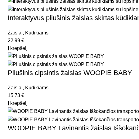
Interaktyvus pliušinis žaislas skirtas kūd
Žaislai
,
Kūdikiams
22,99
€
Į krepšelį
Pliušinis cipsintis žaislas WOOPIE BABY
Žaislai
,
Kūdikiams
15,73
€
Į krepšelį
WOOPIE BABY Lavinantis žaislas Iššokanč