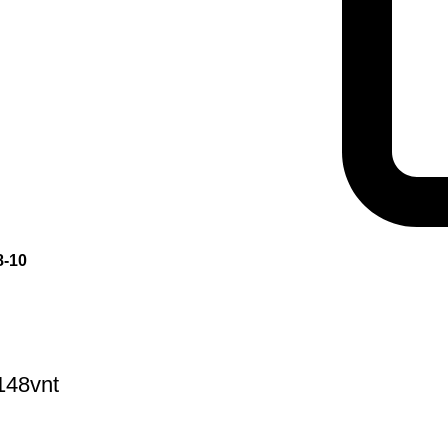
8-10
148vnt