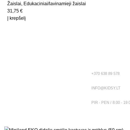
Žaislai
,
Edukaciniai/lavinamieji žaislai
31,75
€
Į krepšelį
Rekvizitai
Kidsy - vaikiškos prekės geromis
kainomis internetu!
TEL.:
+370 638 89 578
EL. PAŠTAS:
INFO@KIDSY.LT
DARBO LAIKAS:
PIR - PEN / 8:00 - 19:
Visos teisės saugomos
2026
Kidsy.lt
El. parduotuvių kūrimas
AdWeb.lt