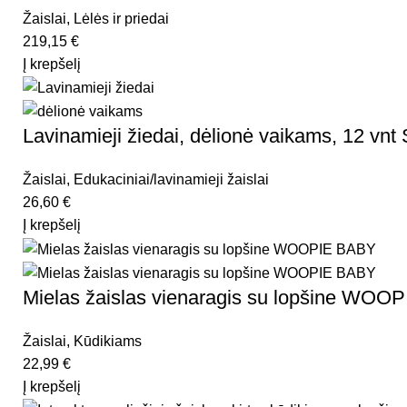
Žaislai
,
Lėlės ir priedai
219,15
€
Į krepšelį
Lavinamieji žiedai, dėlionė vaikams, 12 vnt 
Žaislai
,
Edukaciniai/lavinamieji žaislai
26,60
€
Į krepšelį
Mielas žaislas vienaragis su lopšine WO
Žaislai
,
Kūdikiams
22,99
€
Į krepšelį