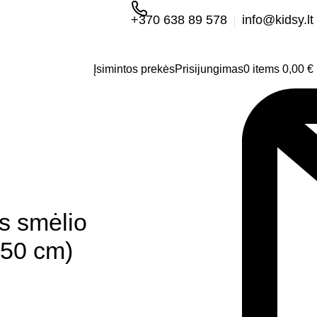
+370 638 89 578
info@kidsy.lt
Įsimintos prekės
Prisijungimas
0
items
0,00
€
s smėlio
(50 cm)