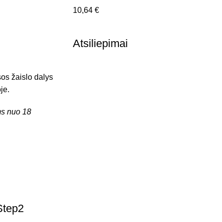
10,64
€
Atsiliepimai
sos žaislo dalys
je.
s nuo 18
Step2