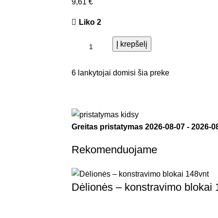
9,61
€
Liko 2
Į krepšelį
6
lankytojai domisi šia preke
Greitas pristatymas
2026-08-07
-
2026-0
Rekomenduojame
Dėlionės – konstravimo blokai 