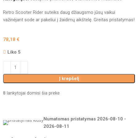
Retro Scooter Rider suteiks daug džiaugsmo jūsų vaikui
važinėjant sode ar pakeliui į žaidimų aikštelę. Greitas pristatymas!
78,18
€
Liko 5
Į krepšelį
8
lankytojai domisi šia preke
Numatomas pristatymas
2026-08-10
-
2026-08-11