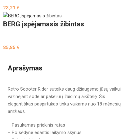
23,21
€
BERG įspėjamasis žibintas
85,85
€
Aprašymas
Retro Scooter Rider suteiks daug džiaugsmo jūsų vaikui
važinėjant sode ar pakeliui į žaidimų aikštelę. Šis
elegantiškas paspirtukas tinka vaikams nuo 18 mėnesių
amžiaus.
– Pasukamas priekinis ratas
– Po sėdyne esantis laikymo skyrius