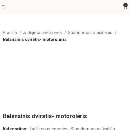
0
Pradžia
Judėjimo priemonės
Stumdomos mašinėlės
Balansinis dviratis- motoroleris
Balansinis dviratis- motoroleris
Kategorijos:
Judėjimo priemonės
,
Stumdomos mašinėlės