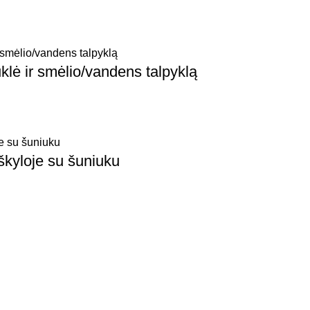
uklė ir smėlio/vandens talpyklą
iškyloje su šuniuku