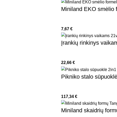
Miniland EKO smėlio fo
7,67
€
Įrankių rinkinys vaika
22,66
€
Pikniko stalo sūpuoklė
117,34
€
Miniland skaidrių for