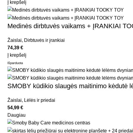
Į krepšelį
Medinės dirbtuvės vaikams + ĮRANKIAI 
Žaislai
,
Dirbtuvės ir įrankiai
74,39
€
Į krepšelį
Išparduota
SMOBY kūdikio slaugės maitinimo kėdutė 
Žaislai
,
Lėlės ir priedai
54,99
€
Daugiau