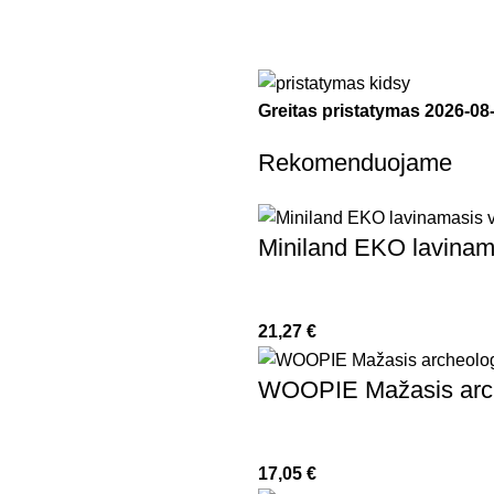
Greitas pristatymas
2026-08
Rekomenduojame
Miniland EKO lavinam
21,27
€
WOOPIE Mažasis arche
17,05
€