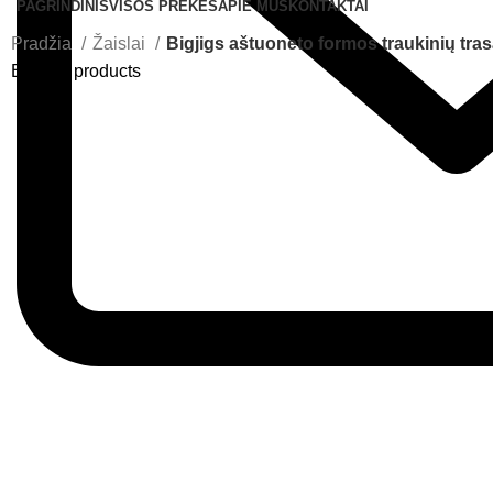
PAGRINDINIS
VISOS PREKĖS
APIE MUS
KONTAKTAI
Pradžia
Žaislai
Bigjigs aštuoneto formos traukinių trasa
Back to products
Greitas pristatymas