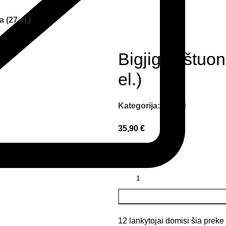
 (27 el.)
Bigjigs aštuon
el.)
Kategorija:
Žaislai
35,90
€
Liko 10
12
lankytojai domisi šia preke