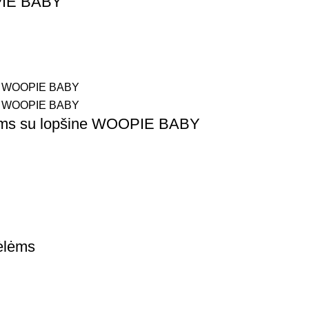
OPIE BABY
ikiams su lopšine WOOPIE BABY
ėlėms