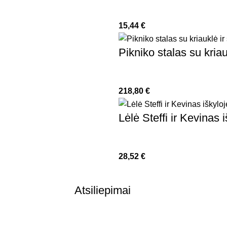
15,44
€
Pikniko stalas su kria
218,80
€
Lėlė Steffi ir Kevinas 
28,52
€
Atsiliepimai