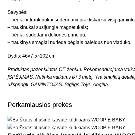
Savybės:
– bėgiai ir traukinukai suderinami praktiškai su visų gaminto
– traukinukai susijungia magnetukais;
– bėgiai sudedami dėlionės principu;
– traukinys smagiai nurieda bėgiais paleidus nuo viaduko.
Dydis: 46×7,5×102 cm.
Produktas paženklintas CE ženklu.
Rekomenduojama vaika
ĮSPĖJIMAS. Netinka vaikams iki 3 metų. Yra smulkių detali
užspringti.
GAMINTOJAS:
Bigjigs Toys
, Anglija.
Perkamiausios prekės