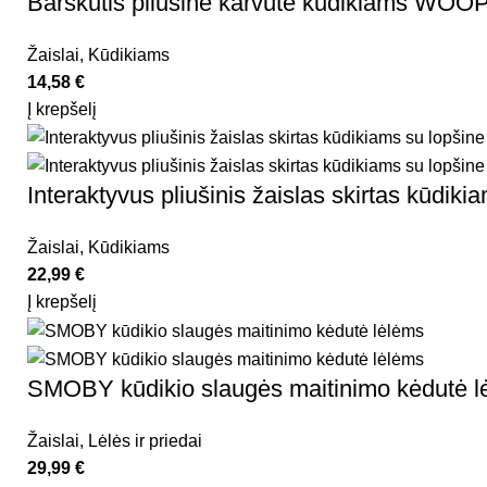
Barškutis pliušinė karvutė kūdikiams WO
Žaislai
,
Kūdikiams
14,58
€
Į krepšelį
Interaktyvus pliušinis žaislas skirtas kūd
Žaislai
,
Kūdikiams
22,99
€
Į krepšelį
SMOBY kūdikio slaugės maitinimo kėdutė l
Žaislai
,
Lėlės ir priedai
29,99
€