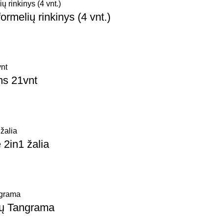
rmelių rinkinys (4 vnt.)
ms 21vnt
 2in1 žalia
mų Tangrama