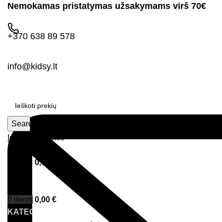
Nemokamas pristatymas užsakymams virš 70€
+370 638 89 578
info@kidsy.lt
Search
Įsimintos prekės
Prisijungimas
0
items
0,00
€
Menu
0
items
0,00
€
KATEGORIJOS