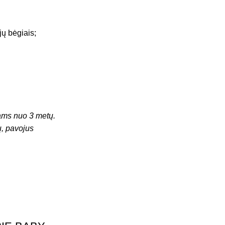
jų bėgiais;
ms nuo 3 metų.
ų, pavojus