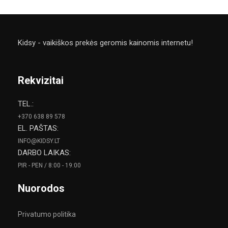
Kidsy - vaikiškos prekės geromis kainomis internetu!
Rekvizitai
TEL.:
+370 638 89 578
EL. PAŠTAS:
INFO@KIDSY.LT
DARBO LAIKAS:
PIR - PEN / 8:00 - 19:00
Nuorodos
Privatumo politika