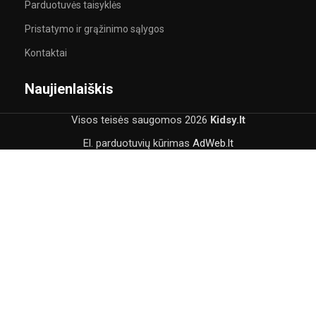
Parduotuvės taisyklės
Pristatymo ir grąžinimo sąlygos
Kontaktai
Naujienlaiškis
Visos teisės saugomos
2026
Kidsy.lt
El. parduotuvių kūrimas
AdWeb.lt