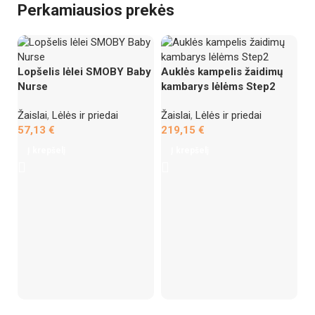
Perkamiausios prekės
Iš
Lopšelis lėlei SMOBY Baby
Auklės kampelis žaidimų
Nurse
kambarys lėlėms Step2
Žaislai
,
Lėlės ir priedai
Žaislai
,
Lėlės ir priedai
57,13
€
219,15
€
Į krepšelį
Į krepšelį
Ba
k
Ža
1