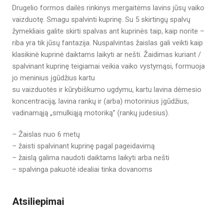
Drugelio formos dailės rinkinys mergaitėms lavins jūsų vaiko
vaizduotę. Smagu spalvinti kuprinę. Su 5 skirtingų spalvų
žymekliais galite skirti spalvas ant kuprinės taip, kaip norite –
riba yra tik jūsų fantazija. Nuspalvintas žaislas gali veikti kaip
klasikinė kuprinė daiktams laikyti ar nešti. Žaidimas kuriant /
spalvinant kuprinę teigiamai veikia vaiko vystymąsi, formuoja
jo meninius įgūdžius kartu
su vaizduotės ir kūrybiškumo ugdymu, kartu lavina dėmesio
koncentraciją; lavina rankų ir (arba) motorinius įgūdžius,
vadinamąją „smulkiąją motoriką” (rankų judesius).
– Žaislas nuo 6 metų
– žaisti spalvinant kuprinę pagal pageidavimą
– žaislą galima naudoti daiktams laikyti arba nešti
– spalvinga pakuotė idealiai tinka dovanoms
Atsiliepimai