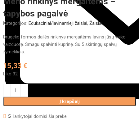
Meno rinkinys mergaitėms –
tapybos pagalvė
Kategorijos:
Edukaciniai/lavinamieji žaislai
,
Žaislai
Drugelio formos dailės rinkinys mergaitėms lavins jūsų vaiko
vaizduotę. Smagu spalvinti kuprinę. Su 5 skirtingų spalvų
žymekliais.
15,33
€
Liko 32
Į krepšelį
5
lankytojai domisi šia preke