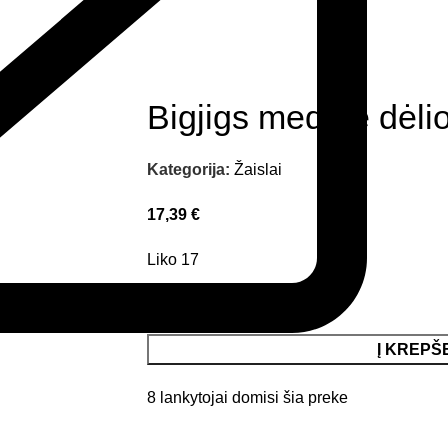
Bigjigs medinė dėl
Kategorija:
Žaislai
17,39
€
Liko 17
Į KREPŠ
8
lankytojai domisi šia preke