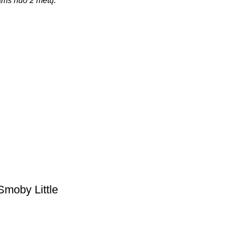
ms nuo 2 metų.
Smoby Little