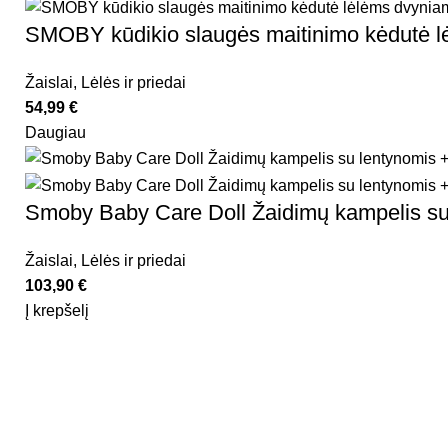
SMOBY kūdikio slaugės maitinimo kėdutė 
Žaislai
,
Lėlės ir priedai
54,99
€
Daugiau
Smoby Baby Care Doll Žaidimų kampelis su 
Žaislai
,
Lėlės ir priedai
103,90
€
Į krepšelį
Rekvizitai
Kidsy - vaikiškos prekės geromis