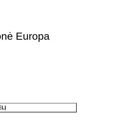
ionė Europa
ELĮ