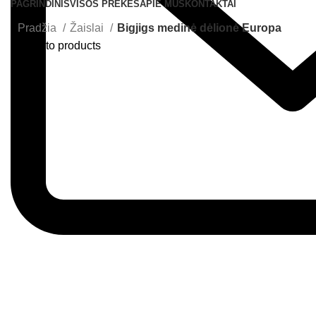
PAGRINDINIS
VISOS PREKĖS
APIE MUS
KONTAKTAI
Pradžia
Žaislai
Bigjigs medinė dėlionė Europa
Back to products
Greitas pristatymas