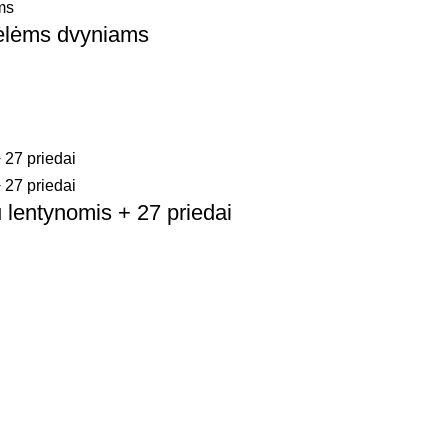
lėlėms dvyniams
lentynomis + 27 priedai
Nuorodos
Na