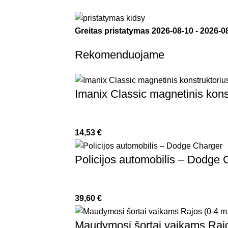
Greitas pristatymas
2026-08-10
-
2026-0
Rekomenduojame
Imanix Classic magnetinis konst
14,53
€
Policijos automobilis – Dodge 
39,60
€
Maudymosi šortai vaikams Rajo