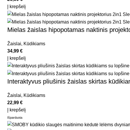
Į krepšelį
Mielas žaislas hipopotamas naktinis proj
Žaislai
,
Kūdikiams
34,99
€
Į krepšelį
Interaktyvus pliušinis žaislas skirtas kūd
Žaislai
,
Kūdikiams
22,99
€
Į krepšelį
Išparduota