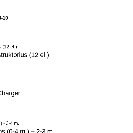
8-10
ruktorius (12 el.)
Charger
s (0-4 m.) – 2-3 m.