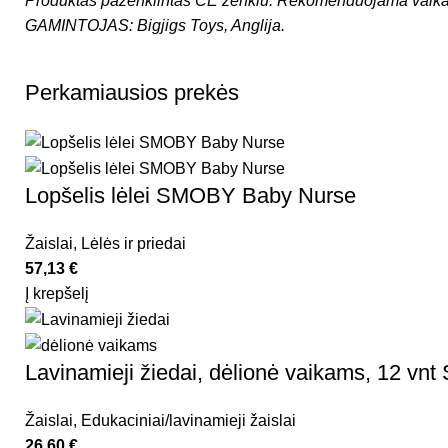
Produktas paženklintas CE ženklu.
Rekomenduojama vaika
GAMINTOJAS:
Bigjigs Toys
, Anglija.
Perkamiausios prekės
Lopšelis lėlei SMOBY Baby Nurse
Žaislai
,
Lėlės ir priedai
57,13
€
Į krepšelį
Lavinamieji žiedai, dėlionė vaikams, 12 vnt 
Žaislai
,
Edukaciniai/lavinamieji žaislai
26,60
€