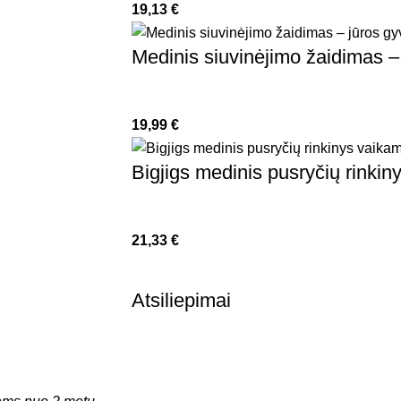
19,13
€
Medinis siuvinėjimo žaidimas –
19,99
€
Bigjigs medinis pusryčių rinki
21,33
€
Atsiliepimai