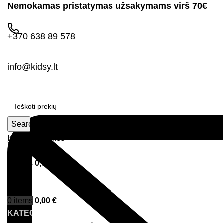
Nemokamas pristatymas užsakymams virš 70€
+370 638 89 578
info@kidsy.lt
Search
Įsimintos prekės
Prisijungimas
0
items
0,00
€
Menu
0
items
0,00
€
KATEGORIJOS