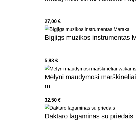
27,00
€
Bigjigs muzikos instrumentas 
5,83
€
Mėlyni maudymosi marškinėliai 
m.
32,50
€
Daktaro lagaminas su priedais