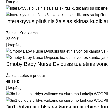
Daugiau
Interaktyvus pliušinis žaislas skirtas kūd
Žaislai
,
Kūdikiams
22,99
€
Į krepšelį
Smoby Baby Nurse Dvipusis tualetinis voni
Žaislai
,
Lėlės ir priedai
49,99
€
Į krepšelį
3in1 dulkių siurblys vaikams su siurbimo f