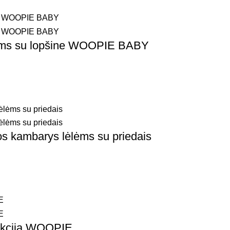
ikiams su lopšine WOOPIE BABY
os kambarys lėlėms su priedais
unkcija WOOPIE