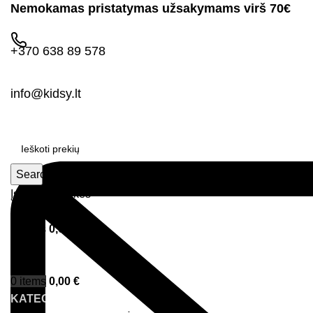
Nemokamas pristatymas užsakymams virš 70€
+370 638 89 578
info@kidsy.lt
Search
Įsimintos prekės
Prisijungimas
0
items
0,00
€
Menu
0
items
0,00
€
KATEGORIJOS