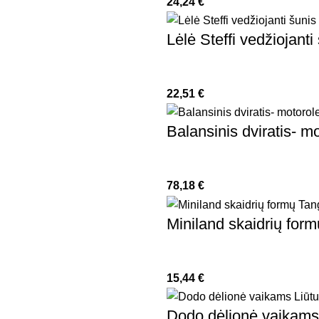
24,24
€
Lėlė Steffi vedžiojanti
22,51
€
Balansinis dviratis- mo
78,18
€
Miniland skaidrių for
15,44
€
Dodo dėlionė vaikams 