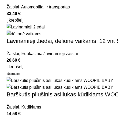
Žaislai
,
Automobiliai ir transportas
33,46
€
Į krepšelį
Lavinamieji žiedai, dėlionė vaikams, 12 vnt 
Žaislai
,
Edukaciniai/lavinamieji žaislai
26,60
€
Į krepšelį
Išparduota
Barškutis pliušinis asiliukas kūdikiams 
Žaislai
,
Kūdikiams
14,58
€