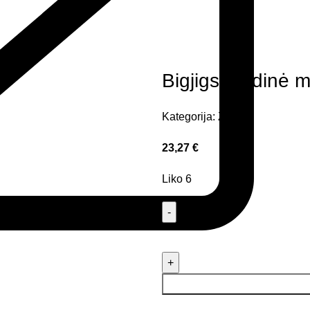
Bigjigs medinė 
Kategorija:
Žaislai
23,27
€
Liko 6