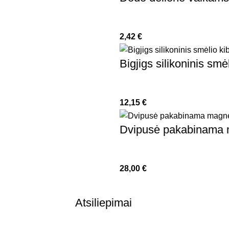
2,42
€
Bigjigs silikoninis smė
12,15
€
Dvipusė pakabinama m
28,00
€
Atsiliepimai