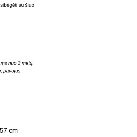
sibėgėti su šiuo
ms nuo 3 metų.
ų, pavojus
 57 cm