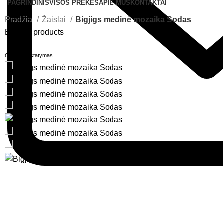
PAGRINDINIS
VISOS PREKĖS
APIE MUS
KONTAKTAI
Pradžia
Žaislai
Bigjigs medinė mozaika Sodas
Back to products
Greitas pristatymas