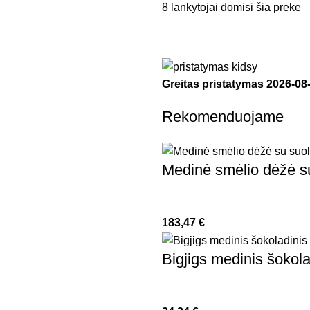
8
lankytojai domisi šia preke
Greitas pristatymas
2026-08
Rekomenduojame
Medinė smėlio dėžė s
183,47
€
Bigjigs medinis šokola