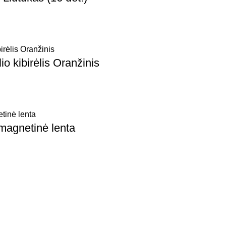
lio kibirėlis Oranžinis
agnetinė lenta