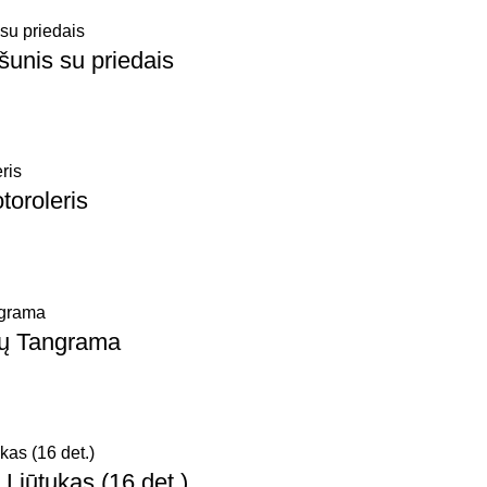
 šunis su priedais
toroleris
mų Tangrama
Liūtukas (16 det.)