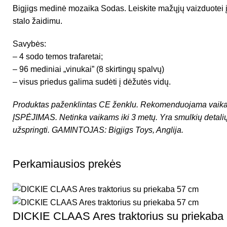
Bigjigs medinė mozaika Sodas. Leiskite mažųjų vaizduotei į
stalo žaidimu.
Savybės:
– 4 sodo temos trafaretai;
– 96 mediniai „vinukai” (8 skirtingų spalvų)
– visus priedus galima sudėti į dėžutės vidų.
Produktas paženklintas CE ženklu.
Rekomenduojama vaika
ĮSPĖJIMAS. Netinka vaikams iki 3 metų. Yra smulkių detali
užspringti.
GAMINTOJAS:
Bigjigs Toys
, Anglija.
Perkamiausios prekės
DICKIE CLAAS Ares traktorius su priekaba