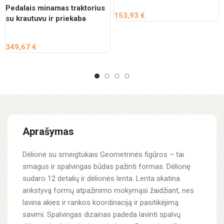
Pedalais minamas traktorius
153,93
€
su krautuvu ir priekaba
349,67
€
Aprašymas
Dėlionė su smeigtukais Geometrinės figūros – tai
smagus ir spalvingas būdas pažinti formas. Dėlionę
sudaro 12 detalių ir dėlionės lenta. Lenta skatina
ankstyvą formų atpažinimo mokymąsi žaidžiant, nes
lavina akies ir rankos koordinaciją ir pasitikėjimą
savimi. Spalvingas dizainas padeda lavinti spalvų