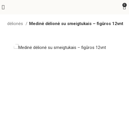
0
nės dėlionės
Medinė dėlionė su smeigtukais – figūros 12vnt