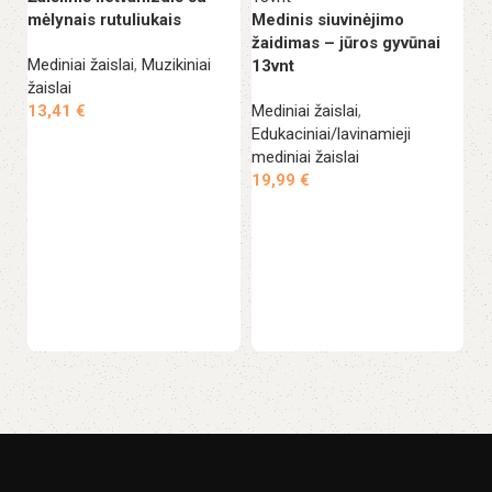
mėlynais rutuliukais
Medinis siuvinėjimo
žaidimas – jūros gyvūnai
Mediniai žaislai
,
Muzikiniai
13vnt
žaislai
13,41
€
Mediniai žaislai
,
Edukaciniai/lavinamieji
Į krepšelį
mediniai žaislai
Sm
19,99
€
Me
Į krepšelį
Ed
me
2