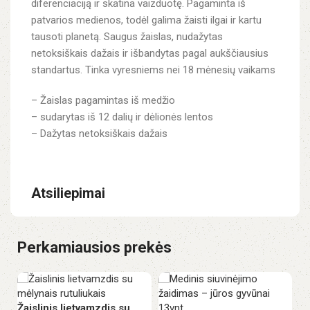
diferenciaciją ir skatina vaizduotę. Pagaminta iš
patvarios medienos, todėl galima žaisti ilgai ir kartu
tausoti planetą. Saugus žaislas, nudažytas
netoksiškais dažais ir išbandytas pagal aukščiausius
standartus. Tinka vyresniems nei 18 mėnesių vaikams
– Žaislas pagamintas iš medžio
– sudarytas iš 12 dalių ir dėlionės lentos
– Dažytas netoksiškais dažais
Atsiliepimai
Perkamiausios prekės
Žaislinis lietvamzdis su