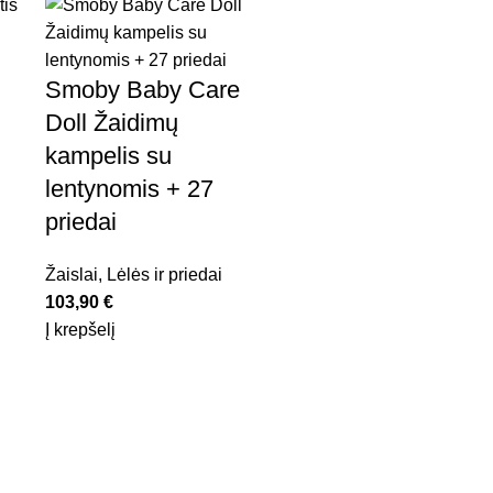
Smoby Baby Care
Doll Žaidimų
WOOPIE BABY
kampelis su
Lavinantis žaislas
lentynomis + 27
Iššokančios
priedai
transporto priemo
POP-UP
Žaislai
,
Lėlės ir priedai
103,90
€
Į krepšelį
Žaislai
,
Edukaciniai/lavinamieji
žaislai
31,75
€
Į krepšelį