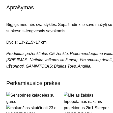
Aprašymas
Bigjigs medinės svarstyklės. Supažindinkite savo mažylį su s
sunkesnis-lengvesnis sąvokomis.
Dydis: 13×21,5×17 cm.
Produktas paženklintas CE ženklu.
Rekomenduojama vaika
ĮSPĖJIMAS. Netinka vaikams iki 3 metų. Yra smulkių detali
užspringti.
GAMINTOJAS:
Bigjigs Toys
, Anglija.
Perkamiausios prekės