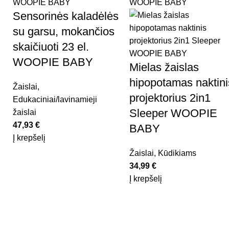
Sensorinės kaladėlės
su garsu, mokančios
skaičiuoti 23 el.
WOOPIE BABY
Mielas žaislas
hipopotamas naktini
Žaislai
,
projektorius 2in1
Edukaciniai/lavinamieji
Sleeper WOOPIE
žaislai
47,93
€
BABY
Į krepšelį
Žaislai
,
Kūdikiams
34,99
€
Į krepšelį