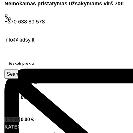
Nemokamas pristatymas užsakymams virš 70€
+370 638 89 578
info@kidsy.lt
Search
Įsimintos prekės
Prisijungimas
0
items
0,00
€
Menu
0
items
0,00
€
KATEGORIJOS