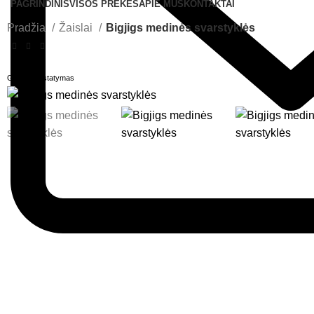
PAGRINDINIS
VISOS PREKĖS
APIE MUS
KONTAKTAI
Pradžia
Žaislai
Bigjigs medinės svarstyklės
Greitas pristatymas