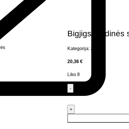
Bigjigs medinės 
Kategorija:
Žaislai
20,36
€
Liko 8