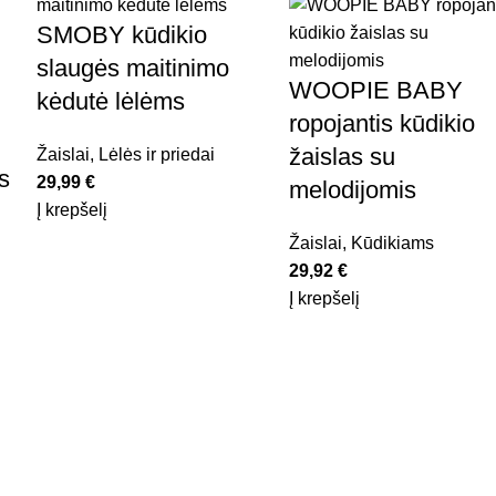
SMOBY kūdikio
slaugės maitinimo
WOOPIE BABY
kėdutė lėlėms
ropojantis kūdikio
žaislas su
Žaislai
,
Lėlės ir priedai
s
29,99
€
melodijomis
Į krepšelį
Žaislai
,
Kūdikiams
29,92
€
Į krepšelį