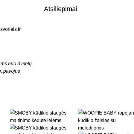
Atsiliepimai
voriais ir
ms nuo 3 metų.
ų, pavojus