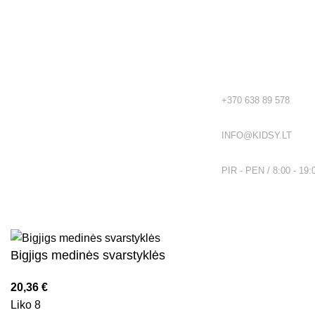
Rekvizitai
Kidsy - vaikiškos prekės geromis
kainomis internetu!
TEL.:
+370 638 89 578
EL. PAŠTAS:
INFO@KIDSY.LT
DARBO LAIKAS:
PIR - PEN / 8:00 - 19:
Visos teisės saugomos
2026
Kidsy.lt
El. parduotuvių kūrimas
AdWeb.lt
Bigjigs medinės svarstyklės
20,36
€
Liko 8