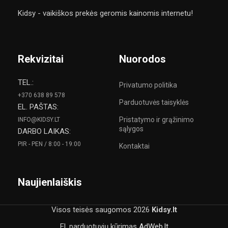
Kidsy - vaikiškos prekės geromis kainomis internetu!
Rekvizitai
Nuorodos
TEL.:
Privatumo politika
+370 638 89 578
Parduotuvės taisyklės
EL. PAŠTAS:
Pristatymo ir grąžinimo
INFO@KIDSY.LT
sąlygos
DARBO LAIKAS:
PIR - PEN / 8:00 - 19:00
Kontaktai
Naujienlaiškis
Visos teisės saugomos
2026
Kidsy.lt
El. parduotuvių kūrimas
AdWeb.lt