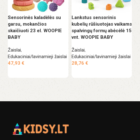
Sensorinės kaladėlės su
Lankstus sensorinis
In
garsu, mokančios
kubelių rūšiuotojas vaikams
ža
skaičiuoti 23 el. WOOPIE
spalvingų formų abėcėlė 15
s
BABY
vnt. WOOPIE BABY
Ža
Žaislai
,
Žaislai
,
2
Edukaciniai/lavinamieji žaislai
Edukaciniai/lavinamieji žaislai
47,93
€
28,76
€
Į krepšelį
Į krepšelį