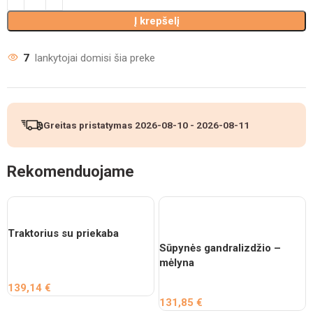
Į krepšelį
7
lankytojai domisi šia preke
Greitas pristatymas
2026-08-10
-
2026-08-11
Rekomenduojame
Traktorius su priekaba
Sūpynės gandralizdžio –
mėlyna
139,14
€
131,85
€