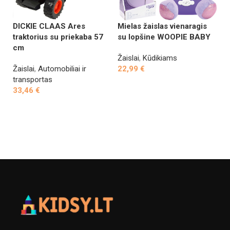
L
DICKIE CLAAS Ares
Mielas žaislas vienaragis
rū
traktorius su priekaba 57
su lopšine WOOPIE BABY
sp
cm
W
Žaislai
,
Kūdikiams
Žaislai
,
Automobiliai ir
22,99
€
Ža
transportas
Į krepšelį
ža
33,46
€
2
Į krepšelį