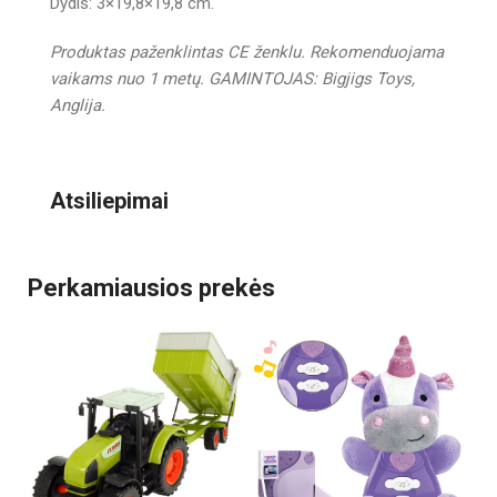
Dydis: 3×19,8×19,8 cm.
Produktas paženklintas CE ženklu.
Rekomenduojama
vaikams nuo 1 metų.
GAMINTOJAS:
Bigjigs Toys
,
Anglija.
Atsiliepimai
Perkamiausios prekės