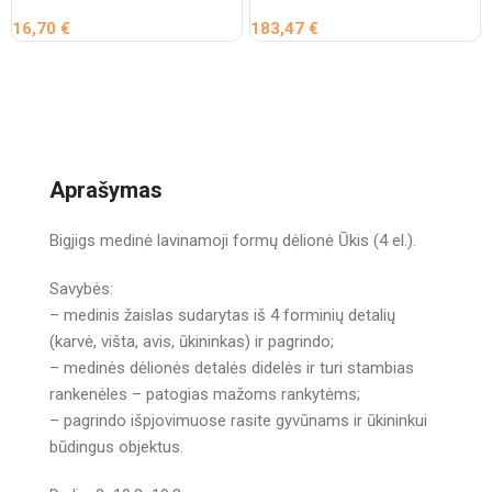
16,70
€
183,47
€
Aprašymas
Bigjigs medinė lavinamoji formų dėlionė Ūkis (4 el.).
Savybės:
– medinis žaislas sudarytas iš 4 forminių detalių
(karvė, višta, avis, ūkininkas) ir pagrindo;
– medinės dėlionės detalės didelės ir turi stambias
rankenėles – patogias mažoms rankytėms;
– pagrindo išpjovimuose rasite gyvūnams ir ūkininkui
būdingus objektus.