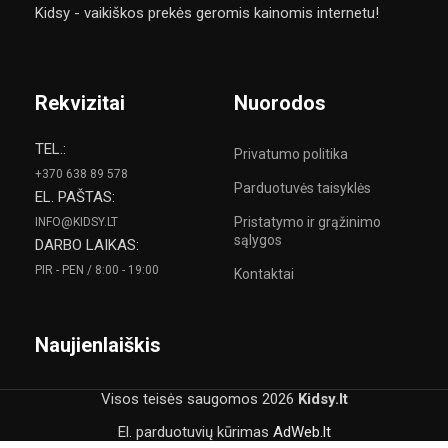
Kidsy - vaikiškos prekės geromis kainomis internetu!
Rekvizitai
Nuorodos
TEL.:
Privatumo politika
+370 638 89 578
Parduotuvės taisyklės
EL. PAŠTAS:
Pristatymo ir grąžinimo
INFO@KIDSY.LT
sąlygos
DARBO LAIKAS:
PIR - PEN / 8:00 - 19:00
Kontaktai
Naujienlaiškis
Visos teisės saugomos
2026
Kidsy.lt
El. parduotuvių kūrimas
AdWeb.lt