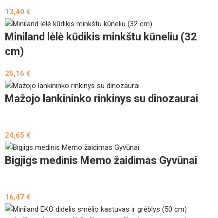
13,40
€
Miniland lėlė kūdikis minkštu kūneliu (32
cm)
25,16
€
Mažojo lankininko rinkinys su dinozaurai
24,65
€
Bigjigs medinis Memo žaidimas Gyvūnai
16,47
€