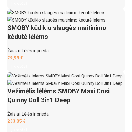
Į krepšelį
SMOBY kūdikio slaugės maitinimo
kėdutė lėlėms
Žaislai
,
Lėlės ir priedai
29,99
€
Į krepšelį
Vežimėlis lėlėms SMOBY Maxi Cosi
Quinny Doll 3in1 Deep
Žaislai
,
Lėlės ir priedai
233,05
€
Į krepšelį