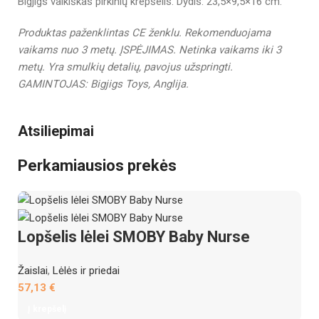
Bigjigs vaikiškas pirkinių krepšelis. Dydis: 23,5×9,5×16 cm.
Produktas paženklintas CE ženklu.
Rekomenduojama
vaikams nuo 3 metų.
ĮSPĖJIMAS. Netinka vaikams iki 3
metų. Yra smulkių detalių, pavojus užspringti.
GAMINTOJAS:
Bigjigs Toys
, Anglija.
Atsiliepimai
Perkamiausios prekės
Lopšelis lėlei SMOBY Baby Nurse
Žaislai
,
Lėlės ir priedai
57,13
€
Į krepšelį