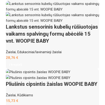
Lankstus sensorinis kubelių rūšiuotojas
vaikams spalvingų formų abėcėlė 15
vnt. WOOPIE BABY
Žaislai
,
Edukaciniai/lavinamieji žaislai
28,76
€
Į krepšelį
Pliušinis cipsintis žaislas WOOPIE BABY
Žaislai
,
Kūdikiams
15,73
€