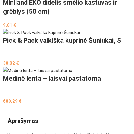
Miniland EKO didelis smėlio kastuvas ir
grėblys (50 cm)
9,61
€
Pick & Pack vaikiška kuprinė Šuniukai, S
38,82
€
Medinė lenta – laisvai pastatoma
680,29
€
Aprašymas