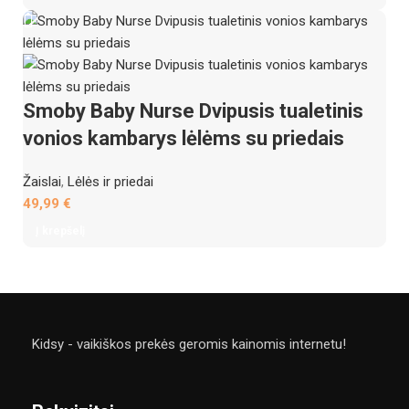
Smoby Baby Nurse Dvipusis tualetinis
vonios kambarys lėlėms su priedais
Žaislai
,
Lėlės ir priedai
49,99
€
Į krepšelį
Kidsy - vaikiškos prekės geromis kainomis internetu!